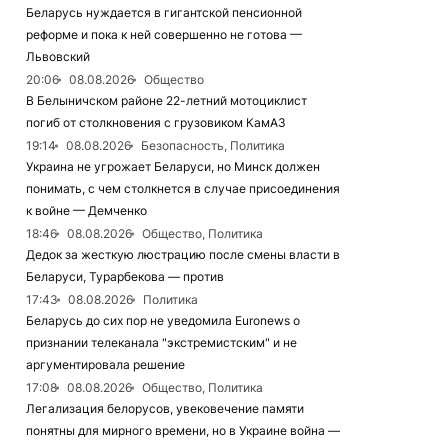
Беларусь нуждается в гигантской пенсионной
реформе и пока к ней совершенно не готова —
Львовский
20:06
08.08.2026
Общество
В Белыничском районе 22-летний мотоциклист
погиб от столкновения с грузовиком КамАЗ
19:14
08.08.2026
Безопасность, Политика
Украина не угрожает Беларуси, но Минск должен
понимать, с чем столкнется в случае присоединения
к войне — Демченко
18:46
08.08.2026
Общество, Политика
Дедок за жесткую люстрацию после смены власти в
Беларуси, Турарбекова — против
17:43
08.08.2026
Политика
Беларусь до сих пор не уведомила Euronews о
признании телеканала "экстремистским" и не
аргументировала решение
17:08
08.08.2026
Общество, Политика
Легализация белорусов, увековечение памяти
понятны для мирного времени, но в Украине война —