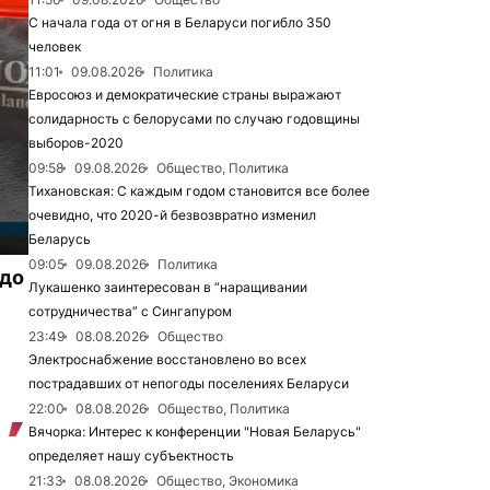
С начала года от огня в Беларуси погибло 350
человек
11:01
09.08.2026
Политика
Евросоюз и демократические страны выражают
солидарность с белорусами по случаю годовщины
выборов-2020
09:58
09.08.2026
Общество, Политика
Тихановская: С каждым годом становится все более
очевидно, что 2020-й безвозвратно изменил
Беларусь
09:05
09.08.2026
Политика
 до
Лукашенко заинтересован в “наращивании
сотрудничества” с Сингапуром
23:49
08.08.2026
Общество
Электроснабжение восстановлено во всех
пострадавших от непогоды поселениях Беларуси
22:00
08.08.2026
Общество, Политика
Вячорка: Интерес к конференции "Новая Беларусь"
определяет нашу субъектность
21:33
08.08.2026
Общество, Экономика