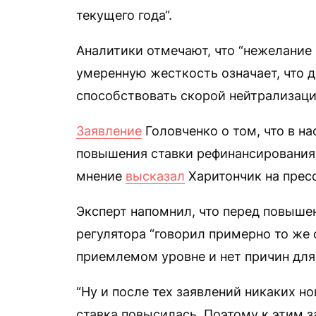
текущего года“.
Аналитики отмечают, что “нежелание
умеренную жесткость означает, что 
способствовать скорой нейтрализаци
Заяв
ление
Головченко о том, что в н
повышения ставки рефинансирования,
мнение
высказал
Харитончик на пресс
Эксперт напомнил, что перед повыше
регулятора “говорил примерно то же с
приемлемом уровне и нет причин для
“Ну и после тех заявлений никаких но
ставка повысилась. Поэтому к этим з