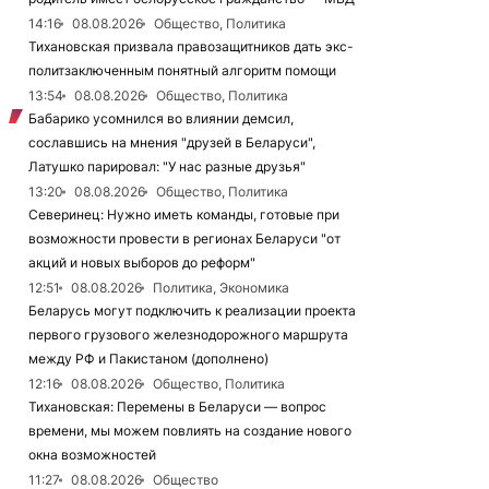
14:16
08.08.2026
Общество, Политика
Тихановская призвала правозащитников дать экс-
политзаключенным понятный алгоритм помощи
13:54
08.08.2026
Общество, Политика
Бабарико усомнился во влиянии демсил,
сославшись на мнения "друзей в Беларуси",
Латушко парировал: "У нас разные друзья"
13:20
08.08.2026
Общество, Политика
Северинец: Нужно иметь команды, готовые при
возможности провести в регионах Беларуси "от
акций и новых выборов до реформ"
12:51
08.08.2026
Политика, Экономика
Беларусь могут подключить к реализации проекта
первого грузового железнодорожного маршрута
между РФ и Пакистаном (дополнено)
12:16
08.08.2026
Общество, Политика
Тихановская: Перемены в Беларуси — вопрос
времени, мы можем повлиять на создание нового
окна возможностей
11:27
08.08.2026
Общество