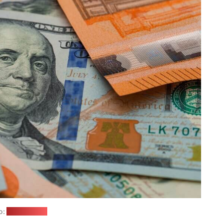
о:
freepik.com