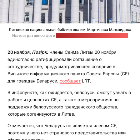
Литовская национальная библиотека им. Мартинаса Мажвидаса
Иллюстративное фото
на странице библиотеки в "Фейсбуке"
20 ноября,
Позірк
.
Члены Сейма Литвы 20 ноября
единогласно ратифицировали соглашение о
сотрудничестве, предусматривающее создание в
Вильнюсе информационного пункта Совета Европы (СЕ)
для граждан Беларуси,
сообщает
LRT.
В инфопункте, как ожидается, белорусы смогут узнать о
работе и ценностях СЕ, а также о мероприятиях по
поддержки белорусского гражданского общества,
которые организуются в Литве.
Отмечается, что Беларусь не является членом СЕ,
поэтому у него нет странового представительства или
офиса по связям.