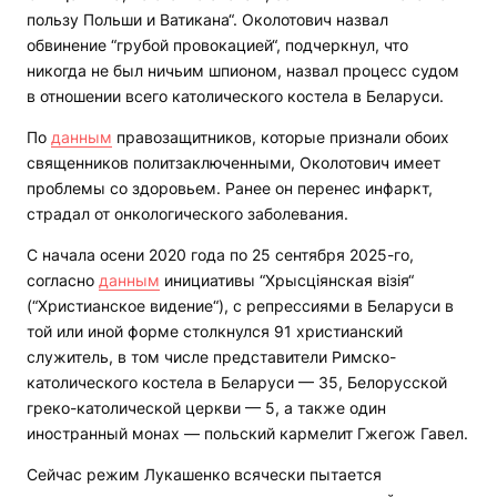
пользу Польши и Ватикана“. Околотович назвал
обвинение “грубой провокацией“, подчеркнул, что
никогда не был ничьим шпионом, назвал процесс судом
в отношении всего католического костела в Беларуси.
По
данным
правозащитников, которые признали обоих
священников политзаключенными, Околотович имеет
проблемы со здоровьем. Ранее он перенес инфаркт,
страдал от онкологического заболевания.
С начала осени 2020 года по 25 сентября 2025-го,
согласно
данным
инициативы “Хрысціянская візія“
(“Христианское видение“), с репрессиями в Беларуси в
той или иной форме столкнулся 91 христианский
служитель, в том числе представители Римско-
католического костела в Беларуси — 35, Белорусской
греко-католической церкви — 5, а также один
иностранный монах — польский кармелит Гжегож Гавел.
Сейчас режим Лукашенко всячески пытается