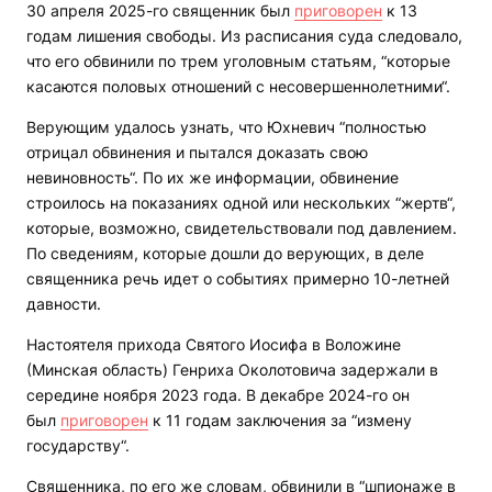
30 апреля 2025-го священник был
приговорен
к 13
годам лишения свободы. Из расписания суда следовало,
что его обвинили по трем уголовным статьям, “которые
касаются половых отношений с несовершеннолетними“.
Верующим удалось узнать, что Юхневич “полностью
отрицал обвинения и пытался доказать свою
невиновность“. По их же информации, обвинение
строилось на показаниях одной или нескольких “жертв“,
которые, возможно, свидетельствовали под давлением.
По сведениям, которые дошли до верующих, в деле
священника речь идет о событиях примерно 10-летней
давности.
Настоятеля прихода Святого Иосифа в Воложине
(Минская область) Генриха Околотовича задержали в
середине ноября 2023 года. В декабре 2024-го он
был
приговорен
к 11 годам заключения за “измену
государству“.
Священника, по его же словам, обвинили в “шпионаже в