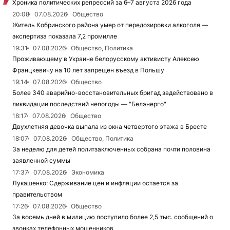
Хроника политических репрессий за 6–7 августа 2026 года
20:08
07.08.2026
Общество
Житель Кобринского района умер от передозировки алкоголя —
экспертиза показала 7,2 промилле
19:31
07.08.2026
Общество, Политика
Проживающему в Украине белорусскому активисту Алексею
Францкевичу на 10 лет запрещен въезд в Польшу
19:14
07.08.2026
Общество
Более 340 аварийно-восстановительных бригад задействовано в
ликвидации последствий непогоды — "Белэнерго"
18:17
07.08.2026
Общество
Двухлетняя девочка выпала из окна четвертого этажа в Бресте
18:07
07.08.2026
Общество, Политика
За неделю для детей политзаключенных собрана почти половина
заявленной суммы
17:37
07.08.2026
Экономика
Лукашенко: Сдерживание цен и инфляции остается за
правительством
17:26
07.08.2026
Общество
За восемь дней в милицию поступило более 2,5 тыс. сообщений о
звонках телефонных мошенников