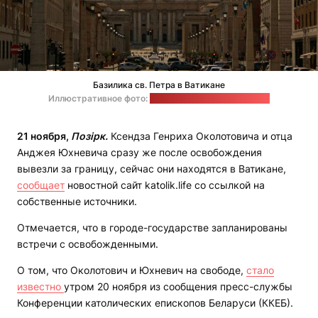
Базилика св. Петра в Ватикане
Иллюстративное фото:
Benjamin Fay / unsplash.com
21 ноября,
Позірк.
Ксендза Генриха Околотовича и отца
Анджея Юхневича сразу же после освобождения
вывезли за границу, сейчас они находятся в Ватикане,
сообщает
новостной сайт katolik.life со ссылкой на
собственные источники.
Отмечается, что в городе-государстве запланированы
встречи с освобожденными.
О том, что Околотович и Юхневич на свободе,
стало
известно
утром 20 ноября из сообщения пресс-службы
Конференции католических епископов Беларуси (ККЕБ).