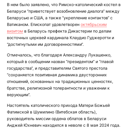
В нем было заявлено, что Римско-католический костел в
Беларуси “приветствует возобновление диалога“ между
Беларусью и США, а также “укрепление контактов“ с
Ватиканом. Епископат удовлетворен
октябрьским
визитом
в Беларусь префекта Дикастерии по делам
восточных церквей кардинала Клаудио Гуджеротти и
“достигнутыми им договоренностями“.
Отмечалось, что благодаря Александру Лукашенко,
который в сообщении назван “президентом“ и “главой
государства“, и представителям Святого престола
“сохраняется позитивная динамика двусторонних
отношений, основанных на традиционных ценностях,
братстве, религиозной толерантности и уважении к
верующим“.
Настоятель католического прихода Матери Божьей
Фатимской в Шумилино (Витебская область),
руководитель миссии ордена облатов в Беларуси
Анджей Юхневич находился в неволе с 8 мая 2024 года.