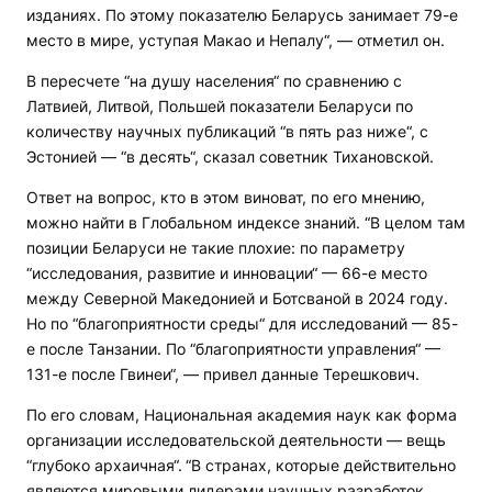
изданиях. По этому показателю Беларусь занимает 79-е
место в мире, уступая Макао и Непалу“, — отметил он.
В пересчете “на душу населения“ по сравнению с
Латвией, Литвой, Польшей показатели Беларуси по
количеству научных публикаций “в пять раз ниже“, с
Эстонией — “в десять“, сказал советник Тихановской.
Ответ на вопрос, кто в этом виноват, по его мнению,
можно найти в Глобальном индексе знаний. “В целом там
позиции Беларуси не такие плохие: по параметру
“исследования, развитие и инновации“ — 66-е место
между Северной Македонией и Ботсваной в 2024 году.
Но по “благоприятности среды“ для исследований — 85-
е после Танзании. По “благоприятности управления“ —
131-е после Гвинеи“, — привел данные Терешкович.
По его словам, Национальная академия наук как форма
организации исследовательской деятельности — вещь
“глубоко архаичная“.
“В странах, которые действительно
являются мировыми лидерами научных разработок,