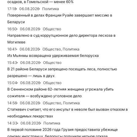
осадков, в Гомельской — менее 60%
17:18
06.08.2026
Политика
Поверенный в делах Франции Руайе завершает миссию в
Беларуси
16:50
06.08.2026
Общество
Направлено в суд коррупционное дело директора лесхоза в
Могилеве
16:41
06.08.2026
Общество, Политика
Из Мьянмы возвращена удерживаемая белоруска
15:43
06.08.2026
Общество
В 21 районе Беларуси запрещено посещать леса, полностью
разрешено — лишь в двух
15:04
06.08.2026
Общество
В Сенненском районе 62-летняя женщина угрожала убить
сожителя — возбуждено уголовное дело
14:56
06.08.2026
Общество, Политика
Статкевич считает, что его инсульт в неволе был вызван отказом в
необходимых лекарствах
14:33
06.08.2026
Политика
В первой половине 2026 года Грузия предоставила убежище
одному иностранцу, белорусы получили четыре отказа