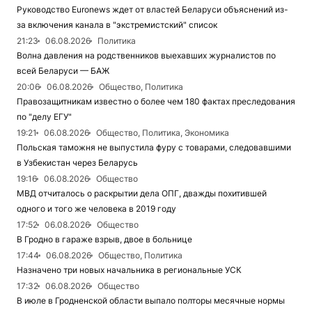
Руководство Euronews ждет от властей Беларуси объяснений из-
за включения канала в "экстремистский" список
21:23
06.08.2026
Политика
Волна давления на родственников выехавших журналистов по
всей Беларуси — БАЖ
20:06
06.08.2026
Общество, Политика
Правозащитникам известно о более чем 180 фактах преследования
по "делу ЕГУ"
19:21
06.08.2026
Общество, Политика, Экономика
Польская таможня не выпустила фуру с товарами, следовавшими
в Узбекистан через Беларусь
19:16
06.08.2026
Общество
МВД отчиталось о раскрытии дела ОПГ, дважды похитившей
одного и того же человека в 2019 году
17:52
06.08.2026
Общество
В Гродно в гараже взрыв, двое в больнице
17:44
06.08.2026
Общество, Политика
Назначено три новых начальника в региональные УСК
17:32
06.08.2026
Общество
В июле в Гродненской области выпало полторы месячные нормы