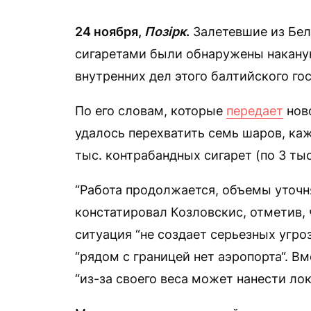
24 ноября,
Позірк
.
Залетевшие из Бел
сигаретами были обнаружены наканун
внутренних дел этого балтийского го
По его словам, которые
передает
ново
удалось перехватить семь шаров, ка
тыс. контрабандных сигарет (по 3 тыс
“Работа продолжается, объемы уточня
констатировал Козловскис, отметив, 
ситуация “не создает серьезных угро
“рядом с границей нет аэропорта“. Вм
“из-за своего веса может нанести ло