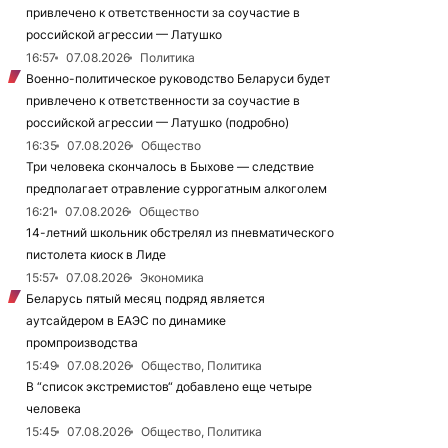
привлечено к ответственности за соучастие в
российской агрессии — Латушко
16:57
07.08.2026
Политика
Военно-политическое руководство Беларуси будет
привлечено к ответственности за соучастие в
российской агрессии — Латушко (подробно)
16:35
07.08.2026
Общество
Три человека скончалось в Быхове — следствие
предполагает отравление суррогатным алкоголем
16:21
07.08.2026
Общество
14-летний школьник обстрелял из пневматического
пистолета киоск в Лиде
15:57
07.08.2026
Экономика
Беларусь пятый месяц подряд является
аутсайдером в ЕАЭС по динамике
промпроизводства
15:49
07.08.2026
Общество, Политика
В “список экстремистов“ добавлено еще четыре
человека
15:45
07.08.2026
Общество, Политика