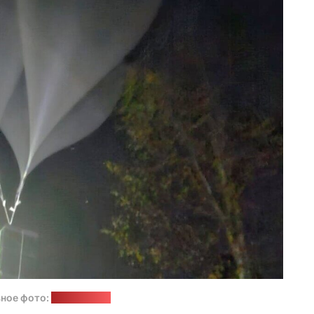
ное фото:
СОГГ Литвы