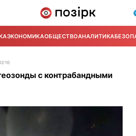
КА
ЭКОНОМИКА
ОБЩЕСТВО
АНАЛИТИКА
БЕЗОП
12:10
теозонды с контрабандными