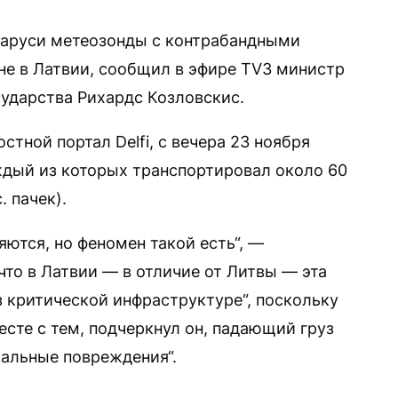
аруси метеозонды с контрабандными
е в Латвии, сообщил в эфире TV3 министр
сударства Рихардс Козловскис.
стной портал Delfi, с вечера 23 ноября
ждый из которых транспортировал около 60
. пачек).
ются, но феномен такой есть“, —
что в Латвии — в отличие от Литвы — эта
з критической инфраструктуре“, поскольку
есте с тем, подчеркнул он, падающий груз
кальные повреждения“.