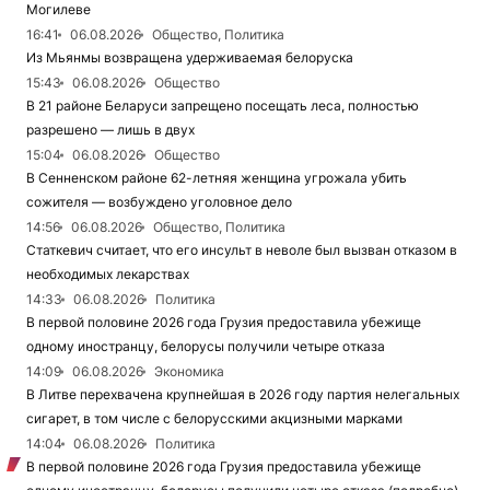
Могилеве
16:41
06.08.2026
Общество, Политика
Из Мьянмы возвращена удерживаемая белоруска
15:43
06.08.2026
Общество
В 21 районе Беларуси запрещено посещать леса, полностью
разрешено — лишь в двух
15:04
06.08.2026
Общество
В Сенненском районе 62-летняя женщина угрожала убить
сожителя — возбуждено уголовное дело
14:56
06.08.2026
Общество, Политика
Статкевич считает, что его инсульт в неволе был вызван отказом в
необходимых лекарствах
14:33
06.08.2026
Политика
В первой половине 2026 года Грузия предоставила убежище
одному иностранцу, белорусы получили четыре отказа
14:09
06.08.2026
Экономика
В Литве перехвачена крупнейшая в 2026 году партия нелегальных
сигарет, в том числе с белорусскими акцизными марками
14:04
06.08.2026
Политика
В первой половине 2026 года Грузия предоставила убежище