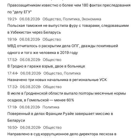
Правозащитникам известно о более чем 180 фактах преследования
по "делу ЕГУ"
19:21
06.08.2026
Общество, Политика, Экономика
Польская таможня не выпустила фуру с товарами, следовавшими
в Узбекистан через Беларусь
19:16
06.08.2026
Общество
МВД отчиталось о раскрытии дела ОПГ, дважды похитившей
одного и того же человека в 2019 году
17:52
06.08.2026
Общество
В Гродно в гараже взрыв, двое в больнице
17:44
06.08.2026
Общество, Политика
Назначено три новых начальника в региональные УСК
17:32
06.08.2026
Общество
В июле в Гродненской области выпало полторы месячные нормы
осадков, в Гомельской — менее 60%
17:18
06.08.2026
Политика
Поверенный в делах Франции Руайе завершает миссию в
Беларуси
16:50
06.08.2026
Общество
Направлено в суд коррупционное дело директора лесхоза в