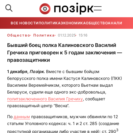
ВСЕ НОВОСТИ
ПОЛИТИКА
ЭКОНОМИКА
ОБЩЕСТВО
АНАЛИТИКА
Общество
Политика
01.12.2025
15:16
Бывший боец полка Калиновского Василий
Гречиха приговорен к 5 годам заключения —
правозащитники
1 декабря,
Позірк
.
Вместе с бывшим бойцом
белорусского полка имени Кастуся Калиновского (ПКК)
Василием Веремейчиком, которого Вьетнам выдал
Беларуси, судили еще одного экс-добровольца,
политзаключенного Василия Гречиху
, сообщает
правозащитный центр “Весна“.
По
данным
правозащитников, мужчин обвиняли по 12
статьям Уголовного кодекса: ч. 1 и 2 ст. 285 (создание
3
преступной организации либо участие в ней); ст. 290