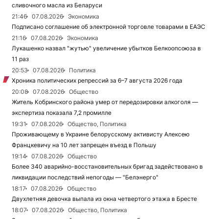
сливочного масла из Беларуси
21:46
07.08.2026
Экономика
Подписано соглашение об электронной торговле товарами в ЕАЭС
21:16
07.08.2026
Экономика
Лукашенко назвал "жутью" увеличение убытков Белкоопсоюза в
11 раз
20:53
07.08.2026
Политика
Хроника политических репрессий за 6–7 августа 2026 года
20:08
07.08.2026
Общество
Житель Кобринского района умер от передозировки алкоголя —
экспертиза показала 7,2 промилле
19:31
07.08.2026
Общество, Политика
Проживающему в Украине белорусскому активисту Алексею
Францкевичу на 10 лет запрещен въезд в Польшу
19:14
07.08.2026
Общество
Более 340 аварийно-восстановительных бригад задействовано в
ликвидации последствий непогоды — "Белэнерго"
18:17
07.08.2026
Общество
Двухлетняя девочка выпала из окна четвертого этажа в Бресте
18:07
07.08.2026
Общество, Политика