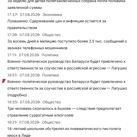
За неделю для детей политзаключенных собрана почти половина
заявленной суммы
17:37
07.08.2026
Экономика
Лукашенко: Сдерживание цен и инфляции остается за
правительством
17:26
07.08.2026
Общество
За восемь дней в милицию поступило более 2,5 тыс. сообщений о
звонках телефонных мошенников
17:11
07.08.2026
Политика
Военно-политическое руководство Беларуси будет привлечено к
ответственности за соучастие в российской агрессии — Латушко
16:57
07.08.2026
Политика
Военно-политическое руководство Беларуси будет привлечено к
ответственности за соучастие в российской агрессии — Латушко
(подробно)
16:35
07.08.2026
Общество
Три человека скончалось в Быхове — следствие предполагает
отравление суррогатным алкоголем
16:21
07.08.2026
Общество
14-летний школьник обстрелял из пневматического пистолета
киоск в Лиде