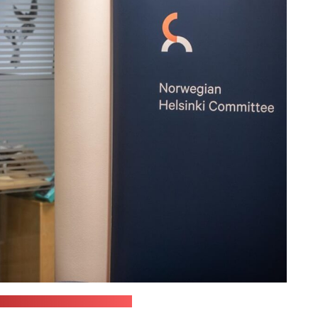
жба Светланы Тихановской