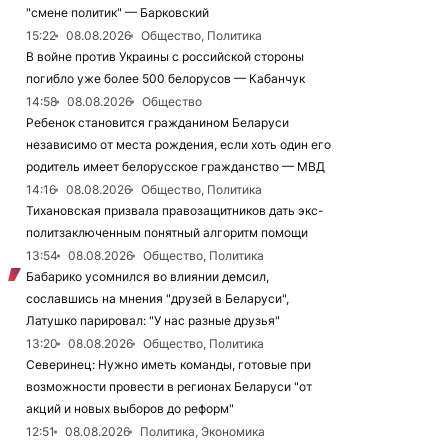
"смене политик" — Барковский
15:22
08.08.2026
Общество, Политика
В войне против Украины с российской стороны
погибло уже более 500 белорусов — Кабанчук
14:58
08.08.2026
Общество
Ребенок становится гражданином Беларуси
независимо от места рождения, если хоть один его
родитель имеет белорусское гражданство — МВД
14:16
08.08.2026
Общество, Политика
Тихановская призвала правозащитников дать экс-
политзаключенным понятный алгоритм помощи
13:54
08.08.2026
Общество, Политика
Бабарико усомнился во влиянии демсил,
сославшись на мнения "друзей в Беларуси",
Латушко парировал: "У нас разные друзья"
13:20
08.08.2026
Общество, Политика
Северинец: Нужно иметь команды, готовые при
возможности провести в регионах Беларуси "от
акций и новых выборов до реформ"
12:51
08.08.2026
Политика, Экономика