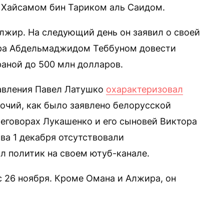
 Хайсамом бин Тариком аль Саидом.
Алжир. На следующий день он заявил о своей
ира Абдельмаджидом Теббуном довести
раной до 500 млн долларов.
равления Павел Латушко
охарактеризовал
бочий, как было заявлено белорусской
ереговорах Лукашенко и его сыновей Виктора
тва 1 декабря отсутствовали
л политик на своем ютуб-канале.
с 26 ноября. Кроме Омана и Алжира, он