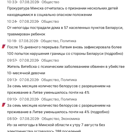
10:33
07.08.2026
Общество
Прокуратура Минска отчиталась о признании нескольких детей
находящимися в социально опасном положении
10:24
07.08.2026
Общество
От непогоды пострадали дома в 57 населенных пунктов Беларуси,
травмирован ребенок
10:16
07.08.2026
Общество, Политика
После 15-дневного перерыва Латвия вновь зафиксировала более
100 попыток нарушения границы со стороны Беларуси (подробно)
09:57
07.08.2026
Общество
Житель Витебска с психическим заболеванием обвинен в убийстве
10-месячной девочки
09:13
07.08.2026
Общество, Политика
За семь месяцев количество белорусов с разрешением на
проживание в Литве уменьшилось почти на 4%
09:10
07.08.2026
Общество, Политика
За семь месяцев количество белорусов с разрешением на
проживание в Литве уменьшилось почти на 4% (подробно)
08:50
07.08.2026
Общество, Экономика
Из-за непогоды в Минской области к утру 7 августа без
электричества оставалось 288 поселений