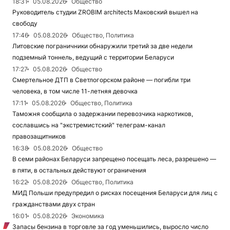
18:31
05.08.2026
Общество
Руководитель студии ZROBIM architects Маковский вышел на
свободу
17:46
05.08.2026
Общество, Политика
Литовские пограничники обнаружили третий за две недели
подземный тоннель, ведущий с территории Беларуси
17:27
05.08.2026
Общество
Смертельное ДТП в Светлогорском районе — погибли три
человека, в том числе 11-летняя девочка
17:11
05.08.2026
Общество, Политика
Таможня сообщила о задержании перевозчика наркотиков,
сославшись на "экстремистский" телеграм-канал
правозащитников
16:38
05.08.2026
Общество
В семи районах Беларуси запрещено посещать леса, разрешено —
в пяти, в остальных действуют ограничения
16:22
05.08.2026
Общество, Политика
МИД Польши предупредил о рисках посещения Беларуси для лиц с
гражданствами двух стран
16:01
05.08.2026
Экономика
Запасы бензина в торговле за год уменьшились, выросло число