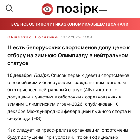
ВСЕ НОВОСТИ
ПОЛИТИКА
ЭКОНОМИКА
ОБЩЕСТВО
АНАЛИТИКА
Общество
Политика
10.12.2025
15:54
Шесть белорусских спортсменов допущено к
отбору на зимнюю Олимпиаду в нейтральном
статусе
10 декабря,
Позірк
.
Список первых девяти спортсменов
с российским и белорусским гражданством, которым
был присвоен нейтральный статус (AIN) и которые
допущены к участию в отборочных соревнованиях к
зимним Олимпийским играм-2026, опубликован 10
декабря Международной федерацией лыжного спорта и
сноуборда (FIS).
Как следует из пресс-релиза организации, спортсмены
будут допущены “при условии, что они официально