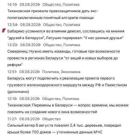
14:16
08.08.2026
Общество, Политика
Тихановская призвала правозащитников дать экс-
политзаключенным понятный алгоритм помощи
13:54
08.08.2026
Общество, Политика
Бабарико усомнился во влиянии демсил, сославшись на мнения
"друзей в Беларуси", Латушко парировал: "У нас разные друзья"
13:20
08.08.2026
Общество, Политика
Северинец: Нужно иметь команды, готовые при возможности
провести в регионах Беларуси "от акций и новых выборов до
реформ"
12:51
08.08.2026
Политика, Экономика
Беларусь могут подключить к реализации проекта первого
грузового железнодорожного маршрута между РФ и Пакистаном
(дополнено)
12:16
08.08.2026
Общество, Политика
Тихановская: Перемены в Беларуси — вопрос времени, мы можем
повлиять на создание нового окна возможностей
11:27
08.08.2026
Общество
Сильный ветер 6 августа повалил 2,4 тыс. деревьев, повредил
крыши более 700 домов — уточненные данные МЧС