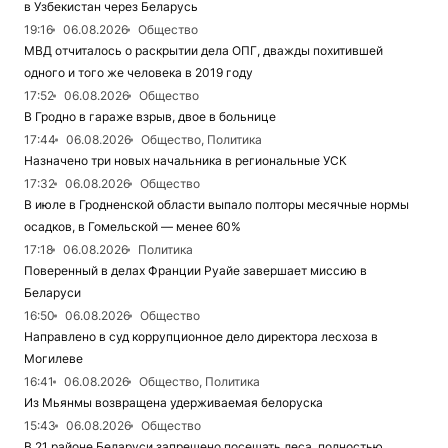
в Узбекистан через Беларусь
19:16
06.08.2026
Общество
МВД отчиталось о раскрытии дела ОПГ, дважды похитившей
одного и того же человека в 2019 году
17:52
06.08.2026
Общество
В Гродно в гараже взрыв, двое в больнице
17:44
06.08.2026
Общество, Политика
Назначено три новых начальника в региональные УСК
17:32
06.08.2026
Общество
В июле в Гродненской области выпало полторы месячные нормы
осадков, в Гомельской — менее 60%
17:18
06.08.2026
Политика
Поверенный в делах Франции Руайе завершает миссию в
Беларуси
16:50
06.08.2026
Общество
Направлено в суд коррупционное дело директора лесхоза в
Могилеве
16:41
06.08.2026
Общество, Политика
Из Мьянмы возвращена удерживаемая белоруска
15:43
06.08.2026
Общество
В 21 районе Беларуси запрещено посещать леса, полностью