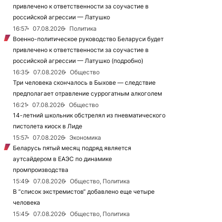
привлечено к ответственности за соучастие в
российской агрессии — Латушко
16:57
07.08.2026
Политика
Военно-политическое руководство Беларуси будет
привлечено к ответственности за соучастие в
российской агрессии — Латушко (подробно)
16:35
07.08.2026
Общество
Три человека скончалось в Быхове — следствие
предполагает отравление суррогатным алкоголем
16:21
07.08.2026
Общество
14-летний школьник обстрелял из пневматического
пистолета киоск в Лиде
15:57
07.08.2026
Экономика
Беларусь пятый месяц подряд является
аутсайдером в ЕАЭС по динамике
промпроизводства
15:49
07.08.2026
Общество, Политика
В “список экстремистов“ добавлено еще четыре
человека
15:45
07.08.2026
Общество, Политика