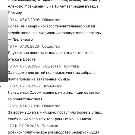
Алексею Францкевичу на 10 лет запрещен въезд в
Польшу
19:14
07.08.2026
Общество
Более 340 аварийно-восстановительных бригад
задействовано в ликвидации последствий непогоды
— "Белэнерго"
18:17
07.08.2026
Общество
Двухлетняя девочка выпала из окна четвертого
этажа в Бресте
18:07
07.08.2026
Общество, Политика
За неделю для детей политзаключенных собрана
почти половина заявленной суммы
17:37
07.08.2026
Экономика
7
Лукашенко: Сдерживание цен и инфляции остается
за правительством
17:26
07.08.2026
Общество
За восемь дней в милицию поступило более 2,5 тыс.
сообщений о звонках телефонных мошенников
17:11
07.08.2026
Политика
Военно-политическое руководство Беларуси будет