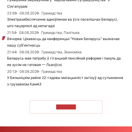
Сінгапурам
23:56
08.08.2026
Грамадства
Электразабеспячэнне адноўленае ва ўсіх паселішчах Беларусі,
што пацярпелі ад непагадзі
21:54
08.08.2026
Грамадства, Палітыка
Вячорка: Цікавасць да канферэнцыі "Новая Беларусь" вызначае
нашу суб'ектнасць
21:44
08.08.2026
Грамадства, Эканоміка
Беларусь мае патрэбу ў гіганцкай пенсійнай рэформе і пакуль да
яе зусім не гатовая — Львоўскі
20:13
08.08.2026
Грамадства
У Бялыніцкім раёне 22-гадовы матацыкліст загінуў ад сутыкнення
з грузавіком КамАЗ
ЧЫТАЦЬ