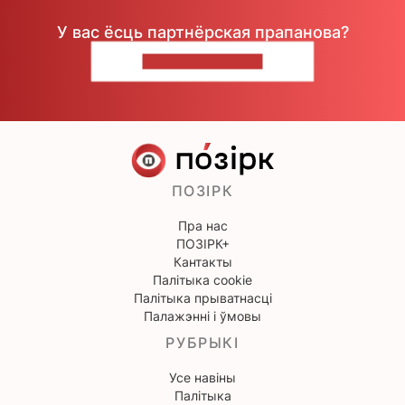
У вас ёсць партнёрская прапанова?
НАПІШЫЦЕ НАМ
ПОЗІРК
Пра нас
ПОЗІРК+
Кантакты
Палітыка cookie
Палітыка прыватнасці
Палажэнні і ўмовы
РУБРЫКІ
Усе навіны
Палітыка