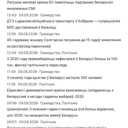
Латушка заклікаў краіны ЕС павялічыць падтрымку беларускіх
незалежных СМІ
13:42
09.08.2026
Грамадства
ДТЗ з удзелам міліцэйскага транспарту ў Кобрыне — супрацоўнікі
МУС дастаўленыя ў бальніцу
12:55
09.08.2026
Грамадства
45-гадоваму жыхару Салігорска пагражае да 15 гадоў зняволення
за распаўсюд наркотыкаў
12:35
09.08.2026
Грамадства, Палітыка
З 2020 года праваабаронцы зафіксавалі ў Беларусі больш за 100
тыс. фактаў палітычнага пераследу
11:55
09.08.2026
Грамадства
З пачатку года ад агню ў Беларусі загінула 350 чалавек
11:16
09.08.2026
Палітыка
Еўрасаюз і дэмакратычныя краіны выказваюць салідарнасць з
беларусамі з нагоды гадавіны выбараў-2020
09:56
09.08.2026
Грамадства, Палітыка
Ціханоўская: З кожным годам становіцца ўсё больш відавочна,
што 2020-ты незваротна змяніў Беларусь
09:07
09.08.2026
Палітыка
Лукашэнка зацікаўлены ў "нарошчванні супрацоўніцтва" з