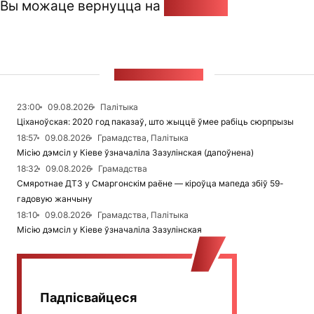
Вы можаце вернуцца на
Галоўную
СТУЖКА НАВІН
23:00
09.08.2026
Палітыка
Ціханоўская: 2020 год паказаў, што жыццё ўмее рабіць сюрпрызы
18:57
09.08.2026
Грамадства, Палітыка
Місію дэмсіл у Кіеве ўзначаліла Зазулінская (дапоўнена)
18:32
09.08.2026
Грамадства
Смяротнае ДТЗ у Смаргонскім раёне — кіроўца мапеда збіў 59-
гадовую жанчыну
18:10
09.08.2026
Грамадства, Палітыка
Місію дэмсіл у Кіеве ўзначаліла Зазулінская
Падпісвайцеся