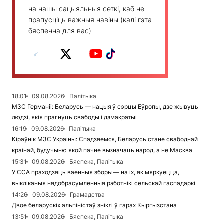
на нашы сацыяльныя сеткі, каб не
прапусціць важныя навіны (калі гэта
бяспечна для вас)
18:01
09.08.2026
Палітыка
МЗС Германіі: Беларусь — нацыя ў сэрцы Еўропы, дзе жывуць
людзі, якія прагнуць свабоды і дэмакратыі
16:19
09.08.2026
Палітыка
Кіраўнік МЗС Украіны: Спадзяемся, Беларусь стане свабоднай
краінай, будучыню якой пачне вызначаць народ, а не Масква
15:31
09.08.2026
Бяспека, Палітыка
У ССА праходзяць ваенныя зборы — на іх, як мяркуецца,
выкліканыя нядобрасумленныя работнікі сельскай гаспадаркі
14:26
09.08.2026
Грамадства
Двое беларускіх альпіністаў зніклі ў гарах Кыргызстана
13:51
09.08.2026
Бяспека, Палітыка