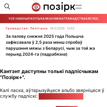
УСЕ НАВІНЫ
ПАЛІТЫКА
ЭКАНОМІКА
ГРАМАДСТВА
БЯСПЕКА
УСЕ
Грамадства
Палітыка
16.12.2025
13:53
За палову снежня 2025 года Польшча
зафіксавала ў 2,5 раза менш спробаў
парушэння мяжы з Беларусі, чым за той жа
перыяд 2024-га (падрабязна)
Кантэнт даступны толькі падпісчыкам
"Позірк+".
Калі ласка, аўтарызуйцеся альбо звярніцеся ў
службу падпіскі:
pozirk@pozirk.online