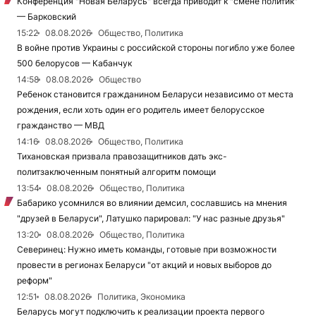
Конференция "Новая Беларусь" всегда приводит к "смене политик"
— Барковский
15:22
08.08.2026
Общество, Политика
В войне против Украины с российской стороны погибло уже более
500 белорусов — Кабанчук
14:58
08.08.2026
Общество
Ребенок становится гражданином Беларуси независимо от места
рождения, если хоть один его родитель имеет белорусское
гражданство — МВД
14:16
08.08.2026
Общество, Политика
Тихановская призвала правозащитников дать экс-
политзаключенным понятный алгоритм помощи
13:54
08.08.2026
Общество, Политика
Бабарико усомнился во влиянии демсил, сославшись на мнения
"друзей в Беларуси", Латушко парировал: "У нас разные друзья"
13:20
08.08.2026
Общество, Политика
Северинец: Нужно иметь команды, готовые при возможности
провести в регионах Беларуси "от акций и новых выборов до
реформ"
12:51
08.08.2026
Политика, Экономика
Беларусь могут подключить к реализации проекта первого