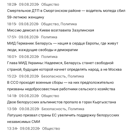
18:28
09.08.2026
Общество
Смертельное ДТП в Сморгонском районе — водитель мопеда сбил
59-летнюю женщину
18:15
09.08.2026
Общество, Политика
Миссию демсил в Киеве возглавила Зазулинская
17:51
09.08.2026
Политика
МИД Германии: Беларусь — нация в сердце Европы, где живут
люди, жаждущие свободы и демократии
16:01
09.08.2026
Политика
Глава МИД Украины: Надеемся, Беларусь станет свободной
страной, будущее которой начнет определять народ, а не Москва
15:22
09.08.2026
Безопасность, Политика
В ССО проходят военные сборы — на них предположительно
призваны недобросовестные работники сельского хозяйства
14:18
09.08.2026
Общество
Двое белорусских альпинистов пропало в горах Кыргызстана
13:56
09.08.2026
Безопасность, Политика
Латушко призвал страны ЕС увеличить поддержку белорусских
независимых СМИ
13:34
09.08.2026
Общество