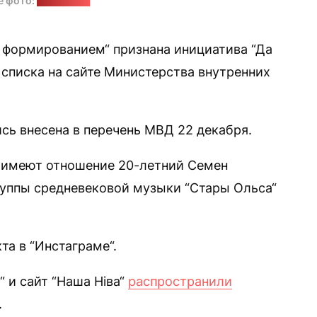
е фото:
hrodna.life
 формированием“ признана инициатива “Да
 списка на сайте Министерства внутренних
ись внесена в перечень МВД 22 декабря.
“ имеют отношение 20-летний Семен
руппы средневековой музыки “Стары Ольса“
та в “Инстаграме“.
“ и сайт “Наша Ніва“
распространили
.