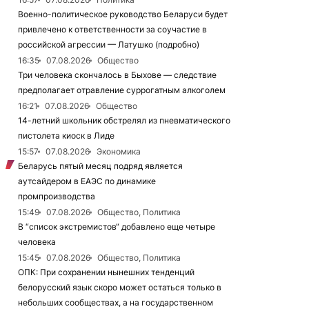
Военно-политическое руководство Беларуси будет
привлечено к ответственности за соучастие в
российской агрессии — Латушко (подробно)
16:35
07.08.2026
Общество
Три человека скончалось в Быхове — следствие
предполагает отравление суррогатным алкоголем
16:21
07.08.2026
Общество
14-летний школьник обстрелял из пневматического
пистолета киоск в Лиде
15:57
07.08.2026
Экономика
Беларусь пятый месяц подряд является
аутсайдером в ЕАЭС по динамике
промпроизводства
15:49
07.08.2026
Общество, Политика
В “список экстремистов“ добавлено еще четыре
человека
15:45
07.08.2026
Общество, Политика
ОПК: При сохранении нынешних тенденций
белорусский язык скоро может остаться только в
небольших сообществах, а на государственном