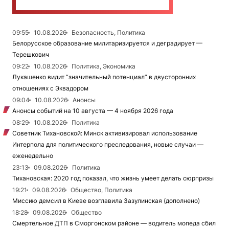
09:55
10.08.2026
Безопасность, Политика
Белорусское образование милитаризируется и деградирует —
Терешкович
09:22
10.08.2026
Политика, Экономика
Лукашенко видит “значительный потенциал” в двусторонних
отношениях с Эквадором
09:04
10.08.2026
Анонсы
Анонсы событий на 10 августа — 4 ноября 2026 года
08:29
10.08.2026
Политика
Советник Тихановской: Минск активизировал использование
Интерпола для политического преследования, новые случаи —
еженедельно
23:13
09.08.2026
Политика
Тихановская: 2020 год показал, что жизнь умеет делать сюрпризы
19:21
09.08.2026
Общество, Политика
Миссию демсил в Киеве возглавила Зазулинская (дополнено)
18:28
09.08.2026
Общество
Смертельное ДТП в Сморгонском районе — водитель мопеда сбил