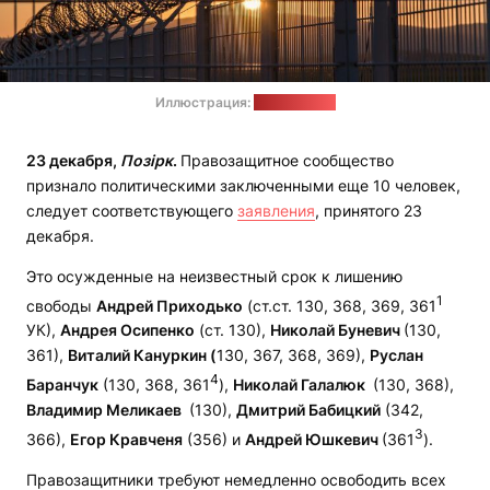
Иллюстрация:
pixabay.com
23 декабря,
Позірк
.
Правозащитное сообщество
признало политическими заключенными еще 10 человек,
следует соответствующего
заявления
, принятого 23
декабря.
Это осужденные на неизвестный срок к лишению
1
свободы
Андрей Приходько
(ст.ст. 130, 368, 369, 361
УК),
Андрея Осипенко
(ст. 130),
Николай Буневич
(130,
361),
Виталий Кануркин (
130, 367, 368, 369),
Руслан
4
Баранчук
(130, 368, 361
),
Николай Галалюк
(130, 368),
Владимир Меликаев
(130),
Дмитрий Бабицкий
(342,
3
366),
Егор Кравченя
(356) и
Андрей Юшкевич
(361
).
Правозащитники требуют немедленно освободить всех