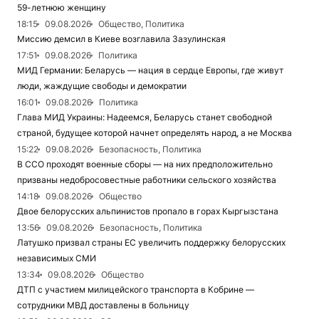
59-летнюю женщину
18:15
09.08.2026
Общество, Политика
Миссию демсил в Киеве возглавила Зазулинская
17:51
09.08.2026
Политика
МИД Германии: Беларусь — нация в сердце Европы, где живут
люди, жаждущие свободы и демократии
16:01
09.08.2026
Политика
Глава МИД Украины: Надеемся, Беларусь станет свободной
страной, будущее которой начнет определять народ, а не Москва
15:22
09.08.2026
Безопасность, Политика
В ССО проходят военные сборы — на них предположительно
призваны недобросовестные работники сельского хозяйства
14:18
09.08.2026
Общество
Двое белорусских альпинистов пропало в горах Кыргызстана
13:56
09.08.2026
Безопасность, Политика
Латушко призвал страны ЕС увеличить поддержку белорусских
независимых СМИ
13:34
09.08.2026
Общество
ДТП с участием милицейского транспорта в Кобрине —
сотрудники МВД доставлены в больницу