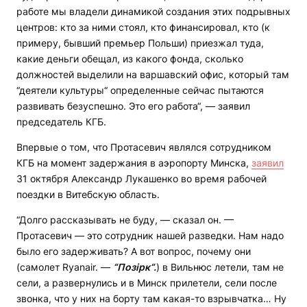
работе мы владели динамикой создания этих подрывных
центров: кто за ними стоял, кто финансировал, кто (к
примеру, бывший премьер Польши) приезжал туда,
какие деньги обещал, из какого фонда, сколько
должностей выделили на варшавский офис, который там
“деятели культуры“ определенные сейчас пытаются
развивать безуспешно. Это его работа“, — заявил
председатель КГБ.
Впервые о том, что Протасевич являлся сотрудником
КГБ на момент задержания в аэропорту Минска,
заявил
31 октября Александр Лукашенко во время рабочей
поездки в Витебскую область.
“Долго рассказывать не буду, — сказал он. —
Протасевич — это сотрудник нашей разведки. Нам надо
было его задерживать? А вот вопрос, почему они
(самолет Ryanair. —
“Позірк“.
) в Вильнюс летели, там не
сели, а развернулись и в Минск прилетели, сели после
звонка, что у них на борту там какая-то взрывчатка… Ну