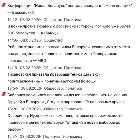
Конференция "Новая Беларусь" всегда приводит к "смене политик"
— Барковский
15:22
08.08.2026
Общество, Политика
В войне против Украины с российской стороны погибло уже более
500 белорусов — Кабанчук
14:58
08.08.2026
Общество
Ребенок становится гражданином Беларуси независимо от места
рождения, если хоть один его родитель имеет белорусское
гражданство — МВД
14:16
08.08.2026
Общество, Политика
Тихановская призвала правозащитников дать экс-
политзаключенным понятный алгоритм помощи
13:54
08.08.2026
Общество, Политика
Бабарико усомнился во влиянии демсил, сославшись на мнения
"друзей в Беларуси", Латушко парировал: "У нас разные друзья"
13:20
08.08.2026
Общество, Политика
Северинец: Нужно иметь команды, готовые при возможности
провести в регионах Беларуси "от акций и новых выборов до
реформ"
12:51
08.08.2026
Политика, Экономика