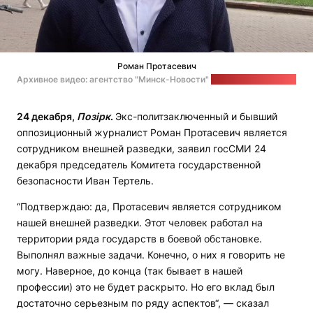
Роман Протасевич
Архивное видео: агентство "Минск-Новости"
Стоп-кадр: "Позірк"
24 декабря,
Позірк
.
Экс-политзаключенный и бывший
оппозиционный журналист Роман Протасевич является
сотрудником внешней разведки, заявил госСМИ 24
декабря председатель Комитета государственной
безопасности Иван Тертель.
“Подтверждаю: да, Протасевич является сотрудником
нашей внешней разведки. Этот человек работал на
территории ряда государств в боевой обстановке.
Выполнял важные задачи. Конечно, о них я говорить не
могу. Наверное, до конца (так бывает в нашей
профессии) это не будет раскрыто. Но его вклад был
достаточно серьезным по ряду аспектов“, — сказал