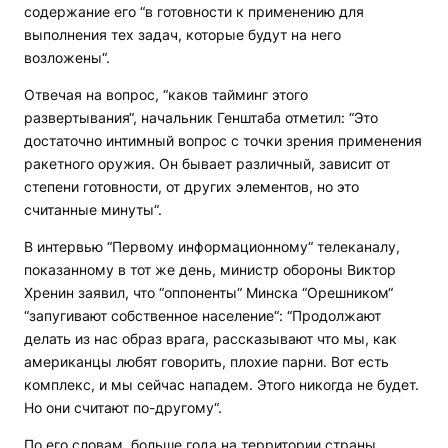
содержание его “в готовности к применению для
выполнения тех задач, которые будут на него
возложены“.
Отвечая на вопрос, “каков тайминг этого
развертывания“, начальник Генштаба отметил: “Это
достаточно интимный вопрос с точки зрения применения
ракетного оружия. Он бывает различный, зависит от
степени готовности, от других элементов, но это
считанные минуты“.
В интервью “Первому информационному“ телеканалу,
показанному в тот же день, министр обороны Виктор
Хренин заявил, что “оппоненты“ Минска “Орешником“
“запугивают собственное население“: “Продолжают
делать из нас образ врага, рассказывают что мы, как
американцы любят говорить, плохие парни. Вот есть
комплекс, и мы сейчас нападем. Этого никогда не будет.
Но они считают по-другому“.
По его словам, больше года на территории страны