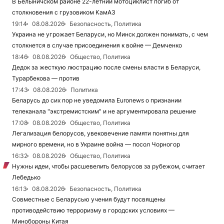
В Белыничском районе 22-летний мотоциклист погиб от
столкновения с грузовиком КамАЗ
19:14
08.08.2026
Безопасность, Политика
Украина не угрожает Беларуси, но Минск должен понимать, с чем
столкнется в случае присоединения к войне — Демченко
18:46
08.08.2026
Общество, Политика
Дедок за жесткую люстрацию после смены власти в Беларуси,
Турарбекова — против
17:43
08.08.2026
Политика
Беларусь до сих пор не уведомила Euronews о признании
телеканала "экстремистским" и не аргументировала решение
17:08
08.08.2026
Общество, Политика
Легализация белорусов, увековечение памяти понятны для
мирного времени, но в Украине война — посол Чорногор
16:32
08.08.2026
Общество, Политика
Нужны идеи, чтобы расшевелить белорусов за рубежом, считает
Лебедько
16:13
08.08.2026
Безопасность, Политика
Совместные с Беларусью учения будут посвящены
противодействию терроризму в городских условиях —
Минобороны Китая