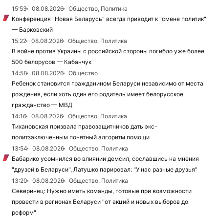
15:53
08.08.2026
Общество, Политика
Конференция "Новая Беларусь" всегда приводит к "смене политик"
— Барковский
15:22
08.08.2026
Общество, Политика
В войне против Украины с российской стороны погибло уже более
500 белорусов — Кабанчук
14:58
08.08.2026
Общество
Ребенок становится гражданином Беларуси независимо от места
рождения, если хоть один его родитель имеет белорусское
гражданство — МВД
14:16
08.08.2026
Общество, Политика
Тихановская призвала правозащитников дать экс-
политзаключенным понятный алгоритм помощи
13:54
08.08.2026
Общество, Политика
Бабарико усомнился во влиянии демсил, сославшись на мнения
"друзей в Беларуси", Латушко парировал: "У нас разные друзья"
13:20
08.08.2026
Общество, Политика
Северинец: Нужно иметь команды, готовые при возможности
провести в регионах Беларуси "от акций и новых выборов до
реформ"