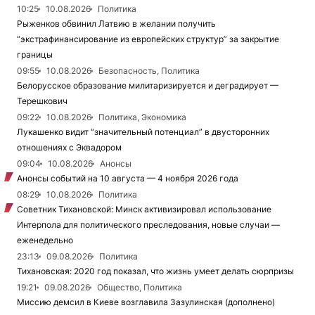
10:25
10.08.2026
Политика
Рыженков обвинил Латвию в желании получить
“экстрафинансирование из европейских структур” за закрытие
границы
09:55
10.08.2026
Безопасность, Политика
Белорусское образование милитаризируется и деградирует —
Терешкович
09:22
10.08.2026
Политика, Экономика
Лукашенко видит “значительный потенциал” в двусторонних
отношениях с Эквадором
09:04
10.08.2026
Анонсы
Анонсы событий на 10 августа — 4 ноября 2026 года
08:29
10.08.2026
Политика
Советник Тихановской: Минск активизировал использование
Интерпола для политического преследования, новые случаи —
еженедельно
23:13
09.08.2026
Политика
Тихановская: 2020 год показал, что жизнь умеет делать сюрпризы
19:21
09.08.2026
Общество, Политика
Миссию демсил в Киеве возглавила Зазулинская (дополнено)