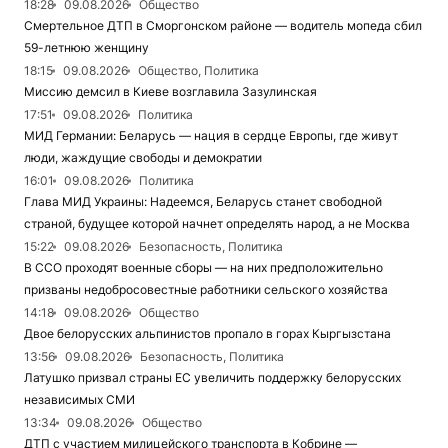
18:28
09.08.2026
Общество
Смертельное ДТП в Сморгонском районе — водитель мопеда сбил
59-летнюю женщину
18:15
09.08.2026
Общество, Политика
Миссию демсил в Киеве возглавила Зазулинская
17:51
09.08.2026
Политика
МИД Германии: Беларусь — нация в сердце Европы, где живут
люди, жаждущие свободы и демократии
16:01
09.08.2026
Политика
Глава МИД Украины: Надеемся, Беларусь станет свободной
страной, будущее которой начнет определять народ, а не Москва
15:22
09.08.2026
Безопасность, Политика
В ССО проходят военные сборы — на них предположительно
призваны недобросовестные работники сельского хозяйства
14:18
09.08.2026
Общество
Двое белорусских альпинистов пропало в горах Кыргызстана
13:56
09.08.2026
Безопасность, Политика
Латушко призвал страны ЕС увеличить поддержку белорусских
независимых СМИ
13:34
09.08.2026
Общество
ДТП с участием милицейского транспорта в Кобрине —