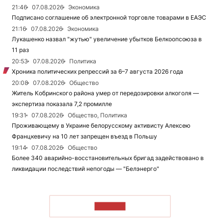
21:46
07.08.2026
Экономика
Подписано соглашение об электронной торговле товарами в ЕАЭС
21:16
07.08.2026
Экономика
Лукашенко назвал "жутью" увеличение убытков Белкоопсоюза в
11 раз
20:53
07.08.2026
Политика
Хроника политических репрессий за 6–7 августа 2026 года
20:08
07.08.2026
Общество
Житель Кобринского района умер от передозировки алкоголя —
экспертиза показала 7,2 промилле
19:31
07.08.2026
Общество, Политика
Проживающему в Украине белорусскому активисту Алексею
Францкевичу на 10 лет запрещен въезд в Польшу
19:14
07.08.2026
Общество
Более 340 аварийно-восстановительных бригад задействовано в
ликвидации последствий непогоды — "Белэнерго"
ЧИТАТЬ