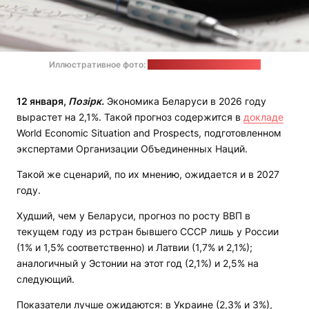
Иллюстративное фото:
Aaron Lefler / unsplash.com
12 января,
Позірк.
Экономика Беларуси в 2026 году
вырастет на 2,1%. Такой прогноз содержится в
докладе
World Economic Situation and Prospects, подготовленном
экспертами Организации Объединенных Наций.
Такой же сценарий, по их мнению, ожидается и в 2027
году.
Худший, чем у Беларуси, прогноз по росту ВВП в
текущем году из рстран бывшего СССР лишь у России
(1% и 1,5% соответственно) и Латвии (1,7% и 2,1%);
аналогичный у Эстонии на этот год (2,1%) и 2,5% на
следующий.
Показатели лучше ожидаются: в Украине (2,3% и 3%),