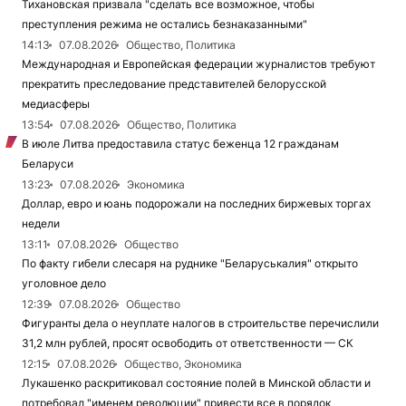
Тихановская призвала "сделать все возможное, чтобы
преступления режима не остались безнаказанными"
14:13
07.08.2026
Общество, Политика
Международная и Европейская федерации журналистов требуют
прекратить преследование представителей белорусской
медиасферы
13:54
07.08.2026
Общество, Политика
В июле Литва предоставила статус беженца 12 гражданам
Беларуси
13:23
07.08.2026
Экономика
Доллар, евро и юань подорожали на последних биржевых торгах
недели
13:11
07.08.2026
Общество
По факту гибели слесаря на руднике "Беларуськалия" открыто
уголовное дело
12:39
07.08.2026
Общество
Фигуранты дела о неуплате налогов в строительстве перечислили
31,2 млн рублей, просят освободить от ответственности — СК
12:15
07.08.2026
Общество, Экономика
Лукашенко раскритиковал состояние полей в Минской области и
потребовал "именем революции" привести все в порядок