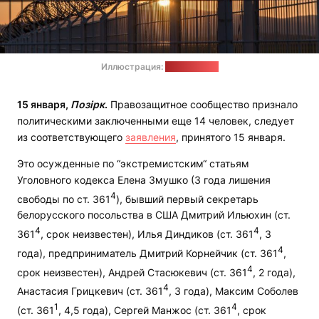
Иллюстрация:
pixabay.com
1
5
января,
Позірк
.
Правозащитное сообщество признало
политическими заключенными еще 14 человек, следует
из соответствующего
заявления
, принятого 15 января.
Это осужденные по “экстремистским“ статьям
Уголовного кодекса Елена Змушко (3 года лишения
4
свободы по ст. 361
), бывший первый секретарь
белорусского посольства в США Дмитрий Ильюхин (ст.
4
4
361
, срок неизвестен), Илья Диндикoв (ст. 361
, 3
4
года), предприниматель Дмитрий Корнейчик (ст. 361
,
4
срок неизвестен), Андрей Стасюкевич (ст. 361
, 2 года),
4
Анастасия Грицкевич (ст. 361
, 3 года), Максим Соболев
1
4
(ст. 361
, 4,5 года), Сергей Манжос (ст. 361
, срок