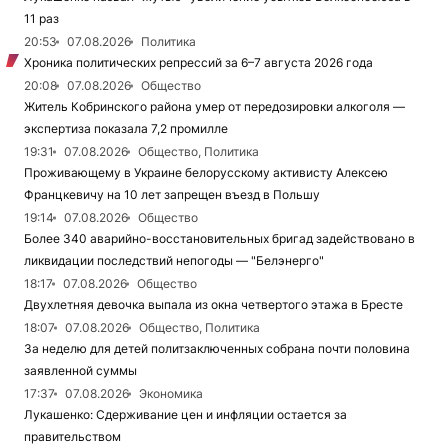
11 раз
20:53
07.08.2026
Политика
Хроника политических репрессий за 6–7 августа 2026 года
20:08
07.08.2026
Общество
Житель Кобринского района умер от передозировки алкоголя —
экспертиза показала 7,2 промилле
19:31
07.08.2026
Общество, Политика
Проживающему в Украине белорусскому активисту Алексею
Францкевичу на 10 лет запрещен въезд в Польшу
19:14
07.08.2026
Общество
Более 340 аварийно-восстановительных бригад задействовано в
ликвидации последствий непогоды — "Белэнерго"
18:17
07.08.2026
Общество
Двухлетняя девочка выпала из окна четвертого этажа в Бресте
18:07
07.08.2026
Общество, Политика
За неделю для детей политзаключенных собрана почти половина
заявленной суммы
17:37
07.08.2026
Экономика
Лукашенко: Сдерживание цен и инфляции остается за
правительством