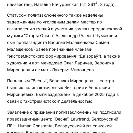
4
неизвестен), Наталья Бачуринская (ст. 361
, 3 года).
Статусом политзаключенного также наделены
задержанные по уголовным делам мастер по
изготовлению гуслей и участник группы средневековой
музыки “Стары Ольса” Александр (Алесь) Чумаков и
сын пропагандиста Василия Малашенкова Семен
Малашенков (ранее признанные членами
“экстремистского формирования“ “Да зораў“), а также
художник и арт-менеджер Олег Ларичев, Вероника
Миронцева и ее мать Лукерья Миронцева.
По данным “Весны“, Вероника Миронцева — сестра
бывших политзаключенных Виктории и Анастасии
Миронцевых. Были задержаны в декабре 2025 года в
связи с “экстремистской“ деятельностью.
Заявление о признании политзаключенными подписали
правозащитный центр “Весна“, Lawtrend, Белорусский
ПЕН, Human Constanta, Белорусский Хельсинкский
комитет, Белорусская ассоциация журналистов,