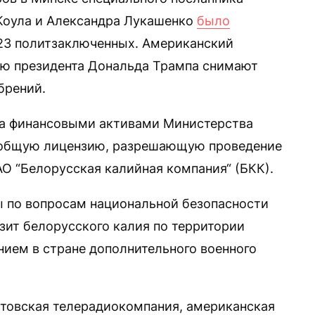
Коула и Александра Лукашенко
было
123 политзаключенных. Американский
нию президента Дональда Трампа снимают
брений.
за финансовыми активами Министерства
бщую лицензию, разрешающую проведение
АО “Белорусская калийная компания“ (БКК).
ы по вопросам национальной безопасности
нзит белорусского калия по территории
ием в стране дополнительного военного
итовская телерадиокомпания, американская