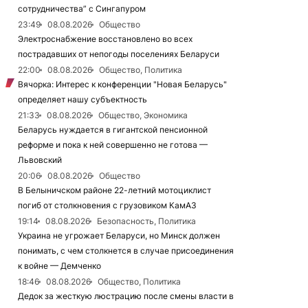
сотрудничества” с Сингапуром
23:49
08.08.2026
Общество
Электроснабжение восстановлено во всех
пострадавших от непогоды поселениях Беларуси
22:00
08.08.2026
Общество, Политика
Вячорка: Интерес к конференции "Новая Беларусь"
определяет нашу субъектность
21:33
08.08.2026
Общество, Экономика
Беларусь нуждается в гигантской пенсионной
реформе и пока к ней совершенно не готова —
Львовский
20:06
08.08.2026
Общество
В Белыничском районе 22-летний мотоциклист
погиб от столкновения с грузовиком КамАЗ
19:14
08.08.2026
Безопасность, Политика
Украина не угрожает Беларуси, но Минск должен
понимать, с чем столкнется в случае присоединения
к войне — Демченко
18:46
08.08.2026
Общество, Политика
Дедок за жесткую люстрацию после смены власти в