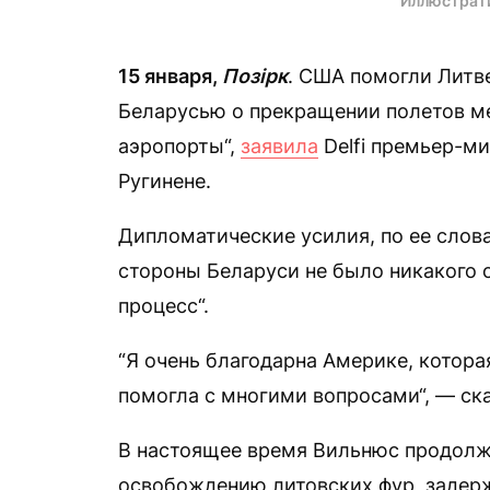
Иллюстрат
15 января,
Позірк
. США помогли Литве
Беларусью о прекращении полетов м
аэропорты“,
заявила
Delfi премьер-ми
Ругинене.
Дипломатические усилия, по ее слова
стороны Беларуси не было никакого 
процесс“.
“Я очень благодарна Америке, котора
помогла с многими вопросами“, — ск
В настоящее время Вильнюс продолж
освобождению литовских фур, задерж