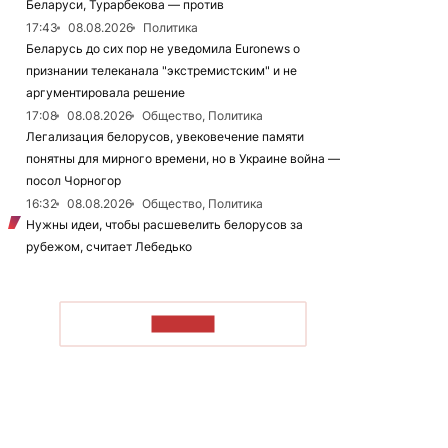
Беларуси, Турарбекова — против
17:43
08.08.2026
Политика
Беларусь до сих пор не уведомила Euronews о
признании телеканала "экстремистским" и не
аргументировала решение
17:08
08.08.2026
Общество, Политика
Легализация белорусов, увековечение памяти
понятны для мирного времени, но в Украине война —
посол Чорногор
16:32
08.08.2026
Общество, Политика
Нужны идеи, чтобы расшевелить белорусов за
рубежом, считает Лебедько
ЧИТАТЬ