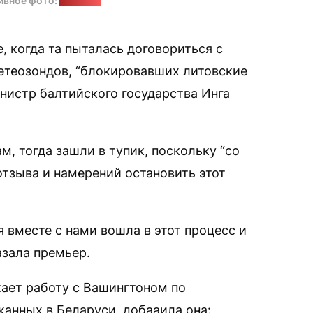
ивное фото:
"Позірк"
, когда та пыталась договориться с
етеозондов, “блокировавших литовские
нистр балтийского государства Инга
м, тогда зашли в тупик, поскольку “со
отзыва и намерений остановить этот
я вместе с нами вошла в этот процесс и
азала премьер.
ает работу с Вашингтоном по
анных в Беларуси, добааила она: