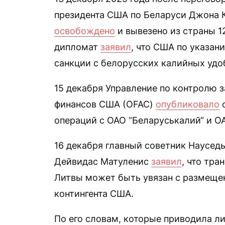
президента США по Беларуси Джона 
освобождено
и вывезено из страны 
дипломат
заявил
, что США по указа
санкции с белорусских калийных удо
15 декабря Управление по контролю 
финансов США (OFAC)
опубликовало
о
операций с ОАО “Беларуськалий“ и О
16 декабря главный советник Наусед
Дейвидас Матуленис
заявил
, что тра
Литвы может быть увязан с размещен
контингента США.
По его словам, которые приводила л