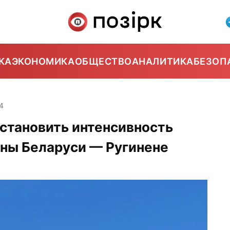
КА
ЭКОНОМИКА
ОБЩЕСТВО
АНАЛИТИКА
БЕЗОП
4
становить интенсивность
оны Беларуси — Ругинене