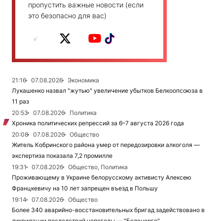
пропустить важные новости (если
это безопасно для вас)
21:16
07.08.2026
Экономика
Лукашенко назвал "жутью" увеличение убытков Белкоопсоюза в
11 раз
20:53
07.08.2026
Политика
Хроника политических репрессий за 6–7 августа 2026 года
20:08
07.08.2026
Общество
Житель Кобринского района умер от передозировки алкоголя —
экспертиза показала 7,2 промилле
19:31
07.08.2026
Общество, Политика
Проживающему в Украине белорусскому активисту Алексею
Францкевичу на 10 лет запрещен въезд в Польшу
19:14
07.08.2026
Общество
Более 340 аварийно-восстановительных бригад задействовано в
ликвидации последствий непогоды — "Белэнерго"