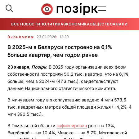
ВСЕ НОВОСТИ
ПОЛИТИКА
ЭКОНОМИКА
ОБЩЕСТВО
АНАЛИТИКА
Экономика
23.01.2026
12:20
В 2025-м в Беларуси построено на 6,1%
больше квартир, чем годом ранее
2
3
января,
Позірк
.
В 2025 году организации всех форм
собственности построили 50,2 тыс. квартир, что на 6,1%
больше, чем в 2024-м (47,3 тыс.), свидетельствуют
данные Национального статистического комитета.
В минувшем году в эксплуатацию введено 4 млн 573,6
тыс. квадратных метров общей площади жилья (+4,2%, 4
млн 390,5 тыс.).
В Гомельской области
зафиксирован
рост на 13%,
Витебской — на 10,4%, Минске — на 8,7%, Могилевской