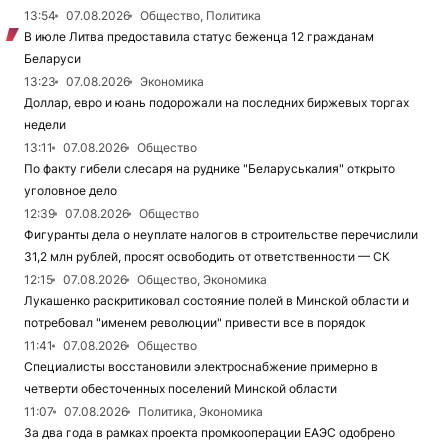
13:54
07.08.2026
Общество, Политика
В июле Литва предоставила статус беженца 12 гражданам
Беларуси
13:23
07.08.2026
Экономика
Доллар, евро и юань подорожали на последних биржевых торгах
недели
13:11
07.08.2026
Общество
По факту гибели слесаря на руднике "Беларуськалия" открыто
уголовное дело
12:39
07.08.2026
Общество
Фигуранты дела о неуплате налогов в строительстве перечислили
31,2 млн рублей, просят освободить от ответственности — СК
12:15
07.08.2026
Общество, Экономика
Лукашенко раскритиковал состояние полей в Минской области и
потребовал "именем революции" привести все в порядок
11:41
07.08.2026
Общество
Специалисты восстановили электроснабжение примерно в
четверти обесточенных поселений Минской области
11:07
07.08.2026
Политика, Экономика
За два года в рамках проекта промкооперации ЕАЭС одобрено