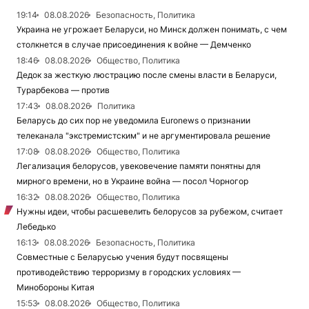
19:14
08.08.2026
Безопасность, Политика
Украина не угрожает Беларуси, но Минск должен понимать, с чем
столкнется в случае присоединения к войне — Демченко
18:46
08.08.2026
Общество, Политика
Дедок за жесткую люстрацию после смены власти в Беларуси,
Турарбекова — против
17:43
08.08.2026
Политика
Беларусь до сих пор не уведомила Euronews о признании
телеканала "экстремистским" и не аргументировала решение
17:08
08.08.2026
Общество, Политика
Легализация белорусов, увековечение памяти понятны для
мирного времени, но в Украине война — посол Чорногор
16:32
08.08.2026
Общество, Политика
Нужны идеи, чтобы расшевелить белорусов за рубежом, считает
Лебедько
16:13
08.08.2026
Безопасность, Политика
Совместные с Беларусью учения будут посвящены
противодействию терроризму в городских условиях —
Минобороны Китая
15:53
08.08.2026
Общество, Политика