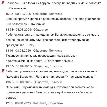
Конференция "Новая Беларусь" всегда приводит к "смене политик"
— Барковский
15:22
08.08.2026
Общество, Политика
В войне против Украины с российской стороны погибло уже более
500 белорусов — Кабанчук
14:58
08.08.2026
Общество
Ребенок становится гражданином Беларуси независимо от места
рождения, если хоть один его родитель имеет белорусское
гражданство — МВД
14:16
08.08.2026
Общество, Политика
Тихановская призвала правозащитников дать экс-
политзаключенным понятный алгоритм помощи
13:54
08.08.2026
Общество, Политика
Бабарико усомнился во влиянии демсил, сославшись на мнения
"друзей в Беларуси", Латушко парировал: "У нас разные друзья"
13:20
08.08.2026
Общество, Политика
Северинец: Нужно иметь команды, готовые при возможности
провести в регионах Беларуси "от акций и новых выборов до
реформ"
12:51
08.08.2026
Политика, Экономика