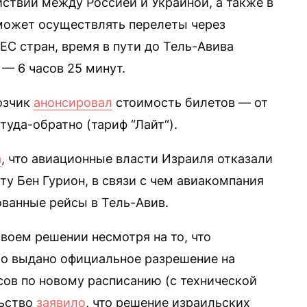
йствий между Россией и Украиной, а также в
может осуществлять перелеты через
ЕС стран, время в пути до Тель-Авива
 — 6 часов 25 минут.
озчик
анонсировал
стоимость билетов — от
 туда-обратно (тариф “Лайт“).
а
, что авиационные власти Израиля отказали
у Бен Гурион, в связи с чем авиакомпания
ванные рейсы в Тель-Авив.
воем решении несмотря на то, что
ыло выдано официальное разрешение на
ов по новому расписанию (с технической
льство
заявило
, что решение израильских