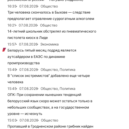
16:35
07.08.2026
Общество
Три человека скончалось в Быхове — следствие
предполагает отравление суррогатным алкоголем
16:21
07.08.2026
Общество
14-летний школьник обстрелял из пневматического
пистолета киоск в Лиде
15:57
07.08.2026
Экономика
Беларусь пятый месяц подряд является
аутсайдером в ЕАЭС по динамике
промпроизводства
15:49
07.08.2026
Общество, Политика
В “список экстремистов“ добавлено еще четыре
человека
15:45
07.08.2026
Общество, Политика
ОПК: При сохранении нынешних тенденций
белорусский язык скоро может остаться только в
небольших сообществах, а на государственном
уровне — исчезнуть
15:03
07.08.2026
Общество
Пропавший в Гродненском районе грибник найден