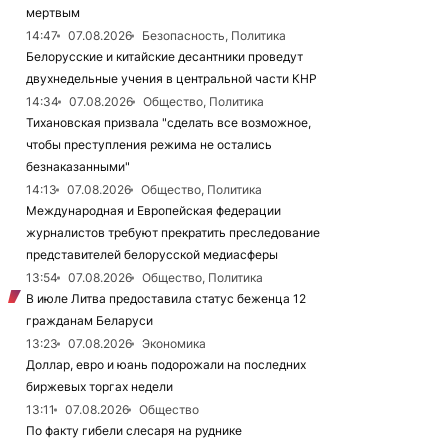
мертвым
14:47
07.08.2026
Безопасность, Политика
Белорусские и китайские десантники проведут
двухнедельные учения в центральной части КНР
14:34
07.08.2026
Общество, Политика
Тихановская призвала "сделать все возможное,
чтобы преступления режима не остались
безнаказанными"
14:13
07.08.2026
Общество, Политика
Международная и Европейская федерации
журналистов требуют прекратить преследование
представителей белорусской медиасферы
13:54
07.08.2026
Общество, Политика
В июле Литва предоставила статус беженца 12
гражданам Беларуси
13:23
07.08.2026
Экономика
Доллар, евро и юань подорожали на последних
биржевых торгах недели
13:11
07.08.2026
Общество
По факту гибели слесаря на руднике