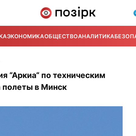
КА
ЭКОНОМИКА
ОБЩЕСТВО
АНАЛИТИКА
БЕЗОП
7
я “Аркиа“ по техническим
 полеты в Минск