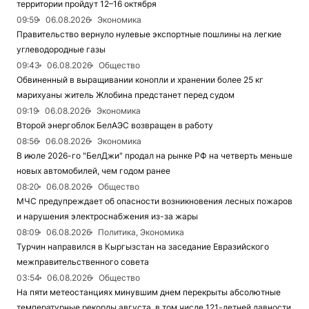
территории пройдут 12–16 октября
09:59
06.08.2026
Экономика
Правительство вернуло нулевые экспортные пошлины на легкие
углеводородные газы
09:43
06.08.2026
Общество
Обвиненный в выращивании конопли и хранении более 25 кг
марихуаны житель Жлобина предстанет перед судом
09:19
06.08.2026
Экономика
Второй энергоблок БелАЭС возвращен в работу
08:56
06.08.2026
Экономика
В июле 2026-го "БелДжи" продал на рынке РФ на четверть меньше
новых автомобилей, чем годом ранее
08:20
06.08.2026
Общество
МЧС предупреждает об опасности возникновения лесных пожаров
и нарушения электроснабжения из-за жары
08:09
06.08.2026
Политика, Экономика
Турчин направился в Кыргызстан на заседание Евразийского
межправительственного совета
03:54
06.08.2026
Общество
На пяти метеостанциях минувшим днем перекрыты абсолютные
температурные рекорды августа, в том числе 121-летней давности