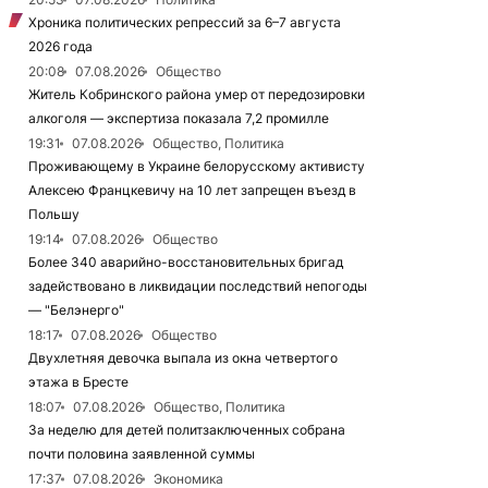
Хроника политических репрессий за 6–7 августа
2026 года
20:08
07.08.2026
Общество
Житель Кобринского района умер от передозировки
алкоголя — экспертиза показала 7,2 промилле
19:31
07.08.2026
Общество, Политика
Проживающему в Украине белорусскому активисту
Алексею Францкевичу на 10 лет запрещен въезд в
Польшу
19:14
07.08.2026
Общество
Более 340 аварийно-восстановительных бригад
задействовано в ликвидации последствий непогоды
— "Белэнерго"
18:17
07.08.2026
Общество
Двухлетняя девочка выпала из окна четвертого
этажа в Бресте
18:07
07.08.2026
Общество, Политика
За неделю для детей политзаключенных собрана
почти половина заявленной суммы
17:37
07.08.2026
Экономика