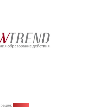
рация:
Lawtrend