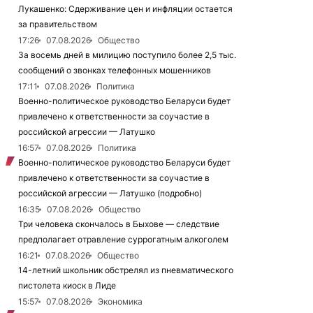
Лукашенко: Сдерживание цен и инфляции остается
за правительством
17:26
07.08.2026
Общество
За восемь дней в милицию поступило более 2,5 тыс.
сообщений о звонках телефонных мошенников
17:11
07.08.2026
Политика
Военно-политическое руководство Беларуси будет
привлечено к ответственности за соучастие в
российской агрессии — Латушко
16:57
07.08.2026
Политика
Военно-политическое руководство Беларуси будет
привлечено к ответственности за соучастие в
российской агрессии — Латушко (подробно)
16:35
07.08.2026
Общество
Три человека скончалось в Быхове — следствие
предполагает отравление суррогатным алкоголем
16:21
07.08.2026
Общество
14-летний школьник обстрелял из пневматического
пистолета киоск в Лиде
15:57
07.08.2026
Экономика