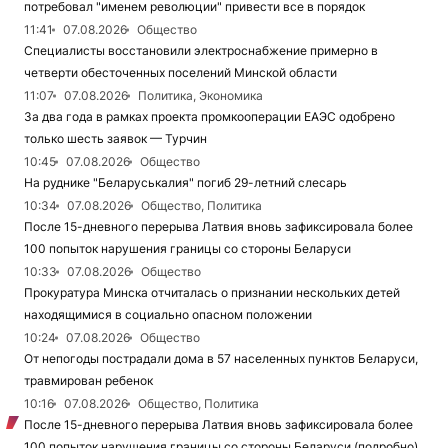
потребовал "именем революции" привести все в порядок
11:41
07.08.2026
Общество
Специалисты восстановили электроснабжение примерно в
четверти обесточенных поселений Минской области
11:07
07.08.2026
Политика, Экономика
За два года в рамках проекта промкооперации ЕАЭС одобрено
только шесть заявок — Турчин
10:45
07.08.2026
Общество
На руднике "Беларуськалия" погиб 29-летний слесарь
10:34
07.08.2026
Общество, Политика
После 15-дневного перерыва Латвия вновь зафиксировала более
100 попыток нарушения границы со стороны Беларуси
10:33
07.08.2026
Общество
Прокуратура Минска отчиталась о признании нескольких детей
находящимися в социально опасном положении
10:24
07.08.2026
Общество
От непогоды пострадали дома в 57 населенных пунктов Беларуси,
травмирован ребенок
10:16
07.08.2026
Общество, Политика
После 15-дневного перерыва Латвия вновь зафиксировала более
100 попыток нарушения границы со стороны Беларуси (подробно)