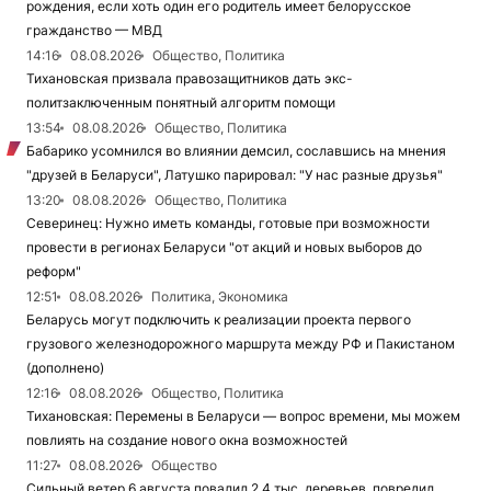
рождения, если хоть один его родитель имеет белорусское
гражданство — МВД
14:16
08.08.2026
Общество, Политика
Тихановская призвала правозащитников дать экс-
политзаключенным понятный алгоритм помощи
13:54
08.08.2026
Общество, Политика
Бабарико усомнился во влиянии демсил, сославшись на мнения
"друзей в Беларуси", Латушко парировал: "У нас разные друзья"
13:20
08.08.2026
Общество, Политика
Северинец: Нужно иметь команды, готовые при возможности
провести в регионах Беларуси "от акций и новых выборов до
реформ"
12:51
08.08.2026
Политика, Экономика
Беларусь могут подключить к реализации проекта первого
грузового железнодорожного маршрута между РФ и Пакистаном
(дополнено)
12:16
08.08.2026
Общество, Политика
Тихановская: Перемены в Беларуси — вопрос времени, мы можем
повлиять на создание нового окна возможностей
11:27
08.08.2026
Общество
Сильный ветер 6 августа повалил 2,4 тыс. деревьев, повредил