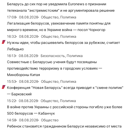
Беларусь до сих пор не уведомила Euronews о признании
телеканала "экстремистским" и не аргументировала решение
17:08
08.08.2026
Общество, Политика
Легализация белорусов, увековечение памяти понятны для
мирного времени, но в Украине война — посол Чорногор
16:32
08.08.2026
Общество, Политика
Нужны идеи, чтобы расшевелить белорусов за рубежом, считает
Лебедько
16:13
08.08.2026
Безопасность, Политика
Совместные с Беларусью учения будут посвящены
противодействию терроризму в городских условиях —
Минобороны Китая
15:53
08.08.2026
Общество, Политика
Конференция "Новая Беларусь" всегда приводит к "смене политик"
— Барковский
15:22
08.08.2026
Общество, Политика
В войне против Украины с российской стороны погибло уже более
500 белорусов — Кабанчук
14:58
08.08.2026
Общество
Ребенок становится гражданином Беларуси независимо от места