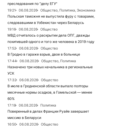
преследования по "делу ЕГУ"
19:21
06.08.2026
Общество, Политика, Экономика
Польская таможня не выпустила фуру с товарами,
следовавшими в Узбекистан через Беларусь
19:16
06.08.2026
Общество
МВД отчиталось о раскрытии дела ОПГ, дважды
похитившей одного и того же человека в 2019 году
17:52
06.08.2026
Общество
В Гродно в гараже взрыв, двое в больнице
17:44
06.08.2026
Общество, Политика
Назначено три новых начальника в региональные
УСК
17:32
06.08.2026
Общество
В июле в Гродненской области выпало полторы
месячные нормы осадков, в Гомельской — менее
60%
17:18
06.08.2026
Политика
Поверенный в делах Франции Руайе завершает
миссию в Беларуси
16:50
06.08.2026
Общество