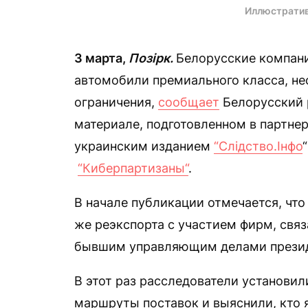
Иллюстратив
3 марта,
Позірк.
Белорусские компан
автомобили премиального класса, н
ограничения,
сообщает
Белорусский 
материале, подготовленном в партне
украинским изданием
“Слідство.Інфо
“Киберпартизаны“
.
В начале публикации отмечается, что
же реэкспорта с участием фирм, свя
бывшим управляющим делами прези
В этот раз расследователи установил
маршруты поставок и выяснили, кто 