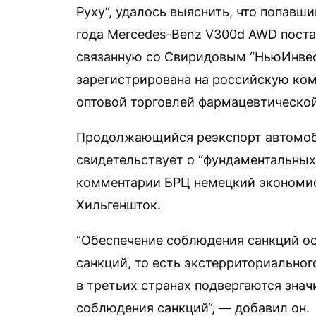
Руху“, удалось выяснить, что попавш
года Mercedes-Benz V300d AWD поста
связанную со Свиридовым “НьюИнвес
зарегистрирована на российскую ком
оптовой торговлей фармацевтическо
Продолжающийся реэкспорт автомоб
свидетельствует о “фундаментальных
комментарии БРЦ немецкий экономис
Хильгеншток.
“Обеспечение соблюдения санкций о
санкций, то есть экстерриториально
в третьих странах подвергаются зна
соблюдения санкций“, — добавил он.