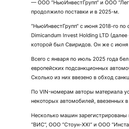
— ООО “НьюИнвестГрупп“ и ООО “Леги
продолжило поставки и в 2025-м.
“НьюИнвестГрупп“ с июня 2018-го по
Dimicandum Invest Holding LTD (дал
которой был Свиридов. Он же с июня
Всего с января по июль 2025 года бе
европейских подсанкционных автомоб
Сколько из них ввезено в обход санк
По VIN-номерам авторы материала ус
некоторых автомобилей, ввезенных в
Несколько машин зарегистрированы 
“ВИС“, ООО “Стоун-XXI“ и ООО “Инста