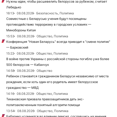
Нужны идеи, чтобы расшевелить белорусов за рубежом, считает
Лебедько
16:13
08.08.2026
Безопасность, Политика
Совместные с Беларусью учения будут посвящены
противодействию терроризму в городских условиях —
Минобороны Китая
15:53
08.08.2026
Общество, Политика
Конференция "Новая Беларусь" всегда приводит к "смене политик"
— Барковский
15:22
08.08.2026
Общество, Политика
В войне против Украины с российской стороны погибло уже более
500 белорусов — Кабанчук
14:58
08.08.2026
Общество
Ребенок становится гражданином Беларуси независимо от места
рождения, если хоть один его родитель имеет белорусское
гражданство — МВД
14:16
08.08.2026
Общество, Политика
Тихановская призвала правозащитников дать экс-
политзаключенным понятный алгоритм помощи
13:54
08.08.2026
Общество, Политика
Бабарико усомнился во влиянии демсил, сославшись на мнения