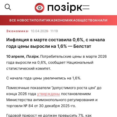
ВСЕ НОВОСТИ
ПОЛИТИКА
ЭКОНОМИКА
ОБЩЕСТВО
АНАЛИТИКА
Экономика
10.04.2026
11:19
Инфляция в марте составила 0,6%, с начала
года цены выросли на 1,6% — Белстат
10 а
п
р
еля
,
Позірк
.
Потребительские цены в марте 2026
года выросли на 0,6%, сообщает Национальный
статистический комитет.
С начала года цены увеличились на 1,6%.
Помесячные показатели “допустимого роста цен“ до
конца 2026 года
утверждены
постановлением
Министерства антимонопольного регулирования и
торговли № 84 от 30 декабря 2025-го.
Годовой прирост не должен превысить 7%, как