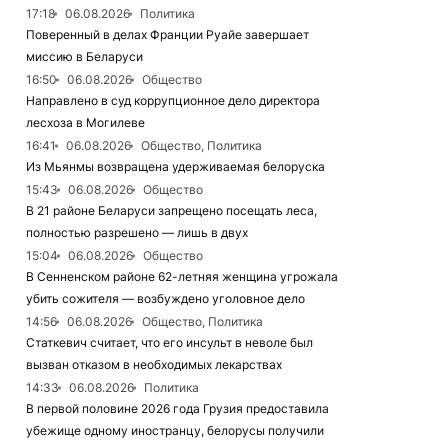
17:18
06.08.2026
Политика
Поверенный в делах Франции Руайе завершает
миссию в Беларуси
16:50
06.08.2026
Общество
Направлено в суд коррупционное дело директора
лесхоза в Могилеве
16:41
06.08.2026
Общество, Политика
Из Мьянмы возвращена удерживаемая белоруска
15:43
06.08.2026
Общество
В 21 районе Беларуси запрещено посещать леса,
полностью разрешено — лишь в двух
15:04
06.08.2026
Общество
В Сенненском районе 62-летняя женщина угрожала
убить сожителя — возбуждено уголовное дело
14:56
06.08.2026
Общество, Политика
Статкевич считает, что его инсульт в неволе был
вызван отказом в необходимых лекарствах
14:33
06.08.2026
Политика
В первой половине 2026 года Грузия предоставила
убежище одному иностранцу, белорусы получили