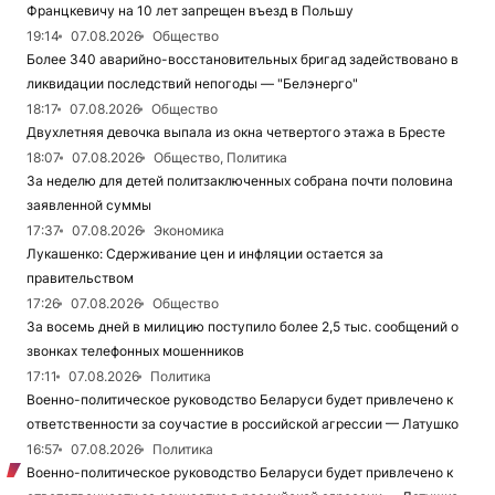
Францкевичу на 10 лет запрещен въезд в Польшу
19:14
07.08.2026
Общество
Более 340 аварийно-восстановительных бригад задействовано в
ликвидации последствий непогоды — "Белэнерго"
18:17
07.08.2026
Общество
Двухлетняя девочка выпала из окна четвертого этажа в Бресте
18:07
07.08.2026
Общество, Политика
За неделю для детей политзаключенных собрана почти половина
заявленной суммы
17:37
07.08.2026
Экономика
Лукашенко: Сдерживание цен и инфляции остается за
правительством
17:26
07.08.2026
Общество
За восемь дней в милицию поступило более 2,5 тыс. сообщений о
звонках телефонных мошенников
17:11
07.08.2026
Политика
Военно-политическое руководство Беларуси будет привлечено к
ответственности за соучастие в российской агрессии — Латушко
16:57
07.08.2026
Политика
Военно-политическое руководство Беларуси будет привлечено к