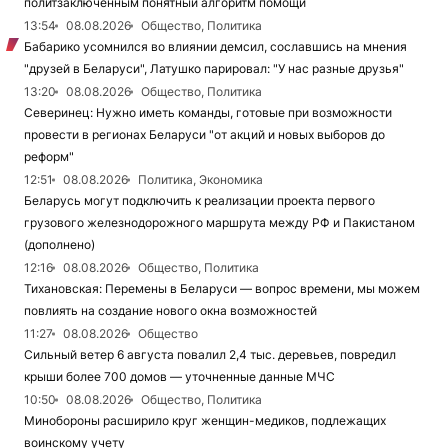
политзаключенным понятный алгоритм помощи
13:54
08.08.2026
Общество, Политика
Бабарико усомнился во влиянии демсил, сославшись на мнения
"друзей в Беларуси", Латушко парировал: "У нас разные друзья"
13:20
08.08.2026
Общество, Политика
Северинец: Нужно иметь команды, готовые при возможности
провести в регионах Беларуси "от акций и новых выборов до
реформ"
12:51
08.08.2026
Политика, Экономика
Беларусь могут подключить к реализации проекта первого
грузового железнодорожного маршрута между РФ и Пакистаном
(дополнено)
12:16
08.08.2026
Общество, Политика
Тихановская: Перемены в Беларуси — вопрос времени, мы можем
повлиять на создание нового окна возможностей
11:27
08.08.2026
Общество
Сильный ветер 6 августа повалил 2,4 тыс. деревьев, повредил
крыши более 700 домов — уточненные данные МЧС
10:50
08.08.2026
Общество, Политика
Минобороны расширило круг женщин-медиков, подлежащих
воинскому учету