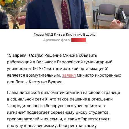
Глава МИД Литвы Кястутис Будрис
Архивное фото:
"Позірк"
15 апреля,
Позірк
.
Решение Минска объявить
работающий в Вильнюсе Европейский гуманитарный
университет (ЕГУ) “экстремистской организацией“
является возмутительным,
заявил
министр иностранных
дел Литвы Кястутис Будрис.
Глава литовской дипломатии отметил на своей странице
в социальной сети Х, что такое решение в отношении
“аккредитованного белорусского университета в
изгнании“ подвергает серьезному риску студентов,
преподавателей и их семьи, а также “препятствует
доступу к независимому, беспристрастному