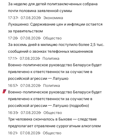
За неделю для детей политзаключенных собрана
почти половина заявленной суммы
17:37
07.08.2026
Экономика
Лукашенко: Сдерживание цен и инфляции остается
за правительством
17:26
07.08.2026
Общество
За восемь дней в милицию поступило более 2,5 тыс.
сообщений о звонках телефонных мошенников
17:11
07.08.2026
Политика
Военно-политическое руководство Беларуси будет
привлечено к ответственности за соучастие в
российской агрессии — Латушко
16:57
07.08.2026
Политика
Военно-политическое руководство Беларуси будет
привлечено к ответственности за соучастие в
российской агрессии — Латушко (подробно)
16:35
07.08.2026
Общество
Три человека скончалось в Быхове — следствие
предполагает отравление суррогатным алкоголем
16:21
07.08.2026
Общество