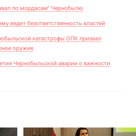
давал по мордасам“ Чернобылю
ему ведет безответственность властей
рнобыльской катастрофы ОПК призвал
рное оружие
летия Чернобыльской аварии о важности