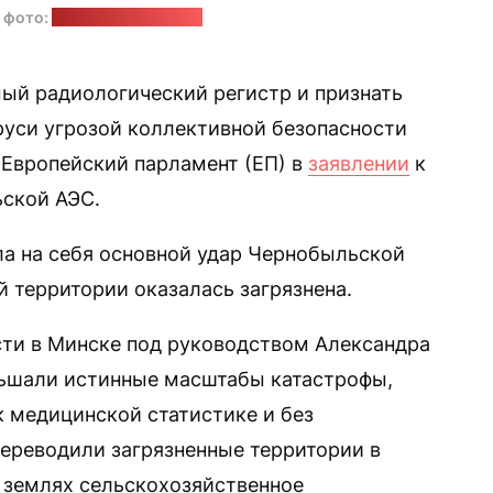
 фото:
Michel Christen / EP
ый радиологический регистр и признать
уси угрозой коллективной безопасности
Европейский парламент (ЕП) в
заявлении
к
ьской АЭС.
ла на себя основной удар Чернобыльской
 территории оказалась загрязнена.
асти в Минске под руководством Александра
ьшали истинные масштабы катастрофы,
 медицинской статистике и без
ереводили загрязненные территории в
х землях сельскохозяйственное