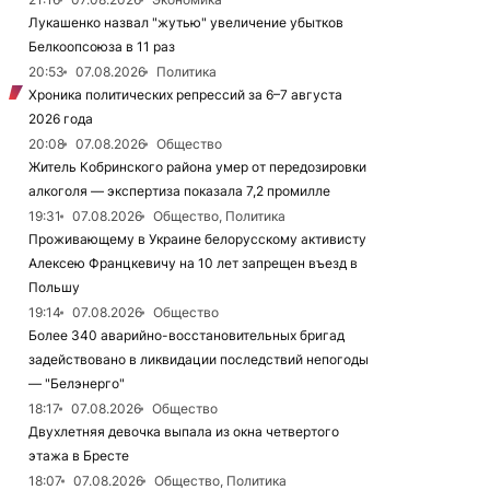
Лукашенко назвал "жутью" увеличение убытков
Белкоопсоюза в 11 раз
20:53
07.08.2026
Политика
Хроника политических репрессий за 6–7 августа
2026 года
20:08
07.08.2026
Общество
Житель Кобринского района умер от передозировки
алкоголя — экспертиза показала 7,2 промилле
19:31
07.08.2026
Общество, Политика
Проживающему в Украине белорусскому активисту
Алексею Францкевичу на 10 лет запрещен въезд в
Польшу
19:14
07.08.2026
Общество
Более 340 аварийно-восстановительных бригад
задействовано в ликвидации последствий непогоды
— "Белэнерго"
18:17
07.08.2026
Общество
Двухлетняя девочка выпала из окна четвертого
этажа в Бресте
18:07
07.08.2026
Общество, Политика