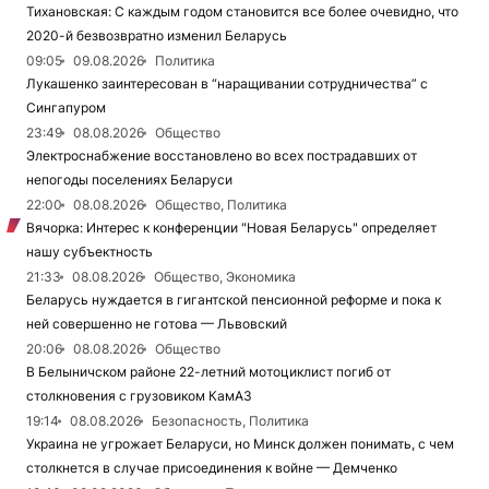
Тихановская: С каждым годом становится все более очевидно, что
2020-й безвозвратно изменил Беларусь
09:05
09.08.2026
Политика
Лукашенко заинтересован в “наращивании сотрудничества” с
Сингапуром
23:49
08.08.2026
Общество
Электроснабжение восстановлено во всех пострадавших от
непогоды поселениях Беларуси
22:00
08.08.2026
Общество, Политика
Вячорка: Интерес к конференции "Новая Беларусь" определяет
нашу субъектность
21:33
08.08.2026
Общество, Экономика
Беларусь нуждается в гигантской пенсионной реформе и пока к
ней совершенно не готова — Львовский
20:06
08.08.2026
Общество
В Белыничском районе 22-летний мотоциклист погиб от
столкновения с грузовиком КамАЗ
19:14
08.08.2026
Безопасность, Политика
Украина не угрожает Беларуси, но Минск должен понимать, с чем
столкнется в случае присоединения к войне — Демченко