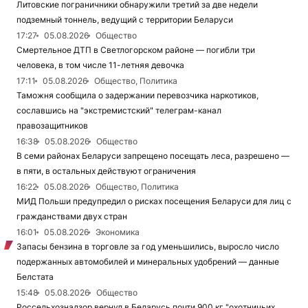
Литовские пограничники обнаружили третий за две недели
подземный тоннель, ведущий с территории Беларуси
17:27
05.08.2026
Общество
Смертельное ДТП в Светлогорском районе — погибли три
человека, в том числе 11-летняя девочка
17:11
05.08.2026
Общество, Политика
Таможня сообщила о задержании перевозчика наркотиков,
сославшись на "экстремистский" телеграм-канал
правозащитников
16:38
05.08.2026
Общество
В семи районах Беларуси запрещено посещать леса, разрешено —
в пяти, в остальных действуют ограничения
16:22
05.08.2026
Общество, Политика
МИД Польши предупредил о рисках посещения Беларуси для лиц с
гражданствами двух стран
16:01
05.08.2026
Экономика
Запасы бензина в торговле за год уменьшились, выросло число
подержанных автомобилей и минеральных удобрений — данные
Белстата
15:48
05.08.2026
Общество
Россельхознадзор вернул в Беларусь почти 900 кг "охотничьих