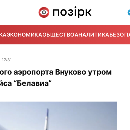
КА
ЭКОНОМИКА
ОБЩЕСТВО
АНАЛИТИКА
БЕЗОП
12:31
ого аэропорта Внуково утром
йса “Белавиа“