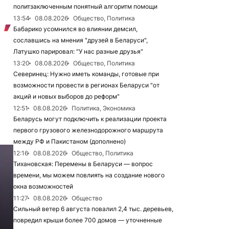
политзаключенным понятный алгоритм помощи
13:54
08.08.2026
Общество, Политика
Бабарико усомнился во влиянии демсил,
сославшись на мнения "друзей в Беларуси",
Латушко парировал: "У нас разные друзья"
13:20
08.08.2026
Общество, Политика
Северинец: Нужно иметь команды, готовые при
возможности провести в регионах Беларуси "от
акций и новых выборов до реформ"
12:51
08.08.2026
Политика, Экономика
Беларусь могут подключить к реализации проекта
первого грузового железнодорожного маршрута
между РФ и Пакистаном (дополнено)
12:16
08.08.2026
Общество, Политика
Тихановская: Перемены в Беларуси — вопрос
времени, мы можем повлиять на создание нового
окна возможностей
11:27
08.08.2026
Общество
Сильный ветер 6 августа повалил 2,4 тыс. деревьев,
повредил крыши более 700 домов — уточненные