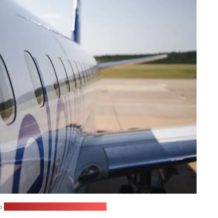
о
из телеграм-канала "Белавиа"