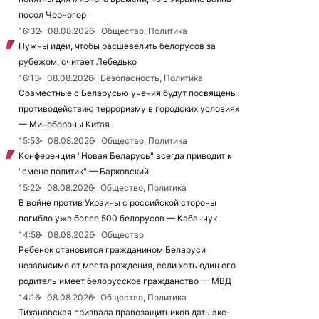
посол Чорногор
16:32
08.08.2026
Общество, Политика
Нужны идеи, чтобы расшевелить белорусов за
рубежом, считает Лебедько
16:13
08.08.2026
Безопасность, Политика
Совместные с Беларусью учения будут посвящены
противодействию терроризму в городских условиях
— Минобороны Китая
15:53
08.08.2026
Общество, Политика
Конференция "Новая Беларусь" всегда приводит к
"смене политик" — Барковский
15:22
08.08.2026
Общество, Политика
В войне против Украины с российской стороны
погибло уже более 500 белорусов — Кабанчук
14:58
08.08.2026
Общество
Ребенок становится гражданином Беларуси
независимо от места рождения, если хоть один его
родитель имеет белорусское гражданство — МВД
14:16
08.08.2026
Общество, Политика
Тихановская призвала правозащитников дать экс-