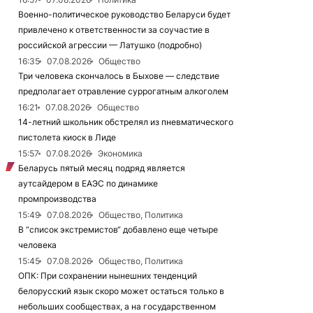
Военно-политическое руководство Беларуси будет
привлечено к ответственности за соучастие в
российской агрессии — Латушко (подробно)
16:35
07.08.2026
Общество
Три человека скончалось в Быхове — следствие
предполагает отравление суррогатным алкоголем
16:21
07.08.2026
Общество
14-летний школьник обстрелял из пневматического
пистолета киоск в Лиде
15:57
07.08.2026
Экономика
Беларусь пятый месяц подряд является
аутсайдером в ЕАЭС по динамике
промпроизводства
15:49
07.08.2026
Общество, Политика
В “список экстремистов“ добавлено еще четыре
человека
15:45
07.08.2026
Общество, Политика
ОПК: При сохранении нынешних тенденций
белорусский язык скоро может остаться только в
небольших сообществах, а на государственном