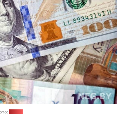
ото:
neg.by