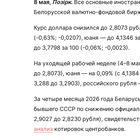
8 мая,
Позірк
.
Все основные иностран
Белорусской валютно-фондовой биржи
Курс доллара снизился до 2,8073 рубл
(-0,63%; -0,0207), юаня — до 4,1346 з
до 3,7798 за 100 (-0,06%; -0,0023).
На уходящей рабочей неделе (4–8 мая
до 2,8073), юаня — на 0,09% (с 4,1384
3,288 до 3,2903), российского рубля —
За четыре месяца 2026 года Беларусь
бывшего СССР по снижению официальн
2,9027 до 2,8230 рубля), свидетель
анализ
котировок центробанков.