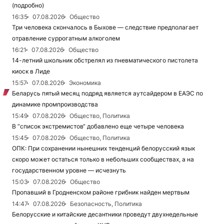
(подробно)
16:35
07.08.2026
Общество
Три человека скончалось в Быхове — следствие предполагает
отравление суррогатным алкоголем
16:21
07.08.2026
Общество
14-летний школьник обстрелял из пневматического пистолета
киоск в Лиде
15:57
07.08.2026
Экономика
Беларусь пятый месяц подряд является аутсайдером в ЕАЭС по
динамике промпроизводства
15:49
07.08.2026
Общество, Политика
В “список экстремистов“ добавлено еще четыре человека
15:45
07.08.2026
Общество, Политика
ОПК: При сохранении нынешних тенденций белорусский язык
скоро может остаться только в небольших сообществах, а на
государственном уровне — исчезнуть
15:03
07.08.2026
Общество
Пропавший в Гродненском районе грибник найден мертвым
14:47
07.08.2026
Безопасность, Политика
Белорусские и китайские десантники проведут двухнедельные