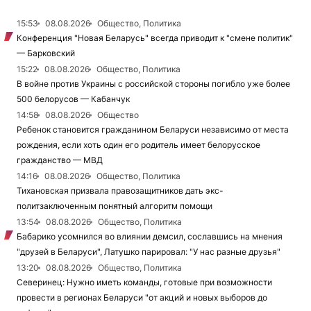
15:53
08.08.2026
Общество, Политика
Конференция "Новая Беларусь" всегда приводит к "смене политик"
— Барковский
15:22
08.08.2026
Общество, Политика
В войне против Украины с российской стороны погибло уже более
500 белорусов — Кабанчук
14:58
08.08.2026
Общество
Ребенок становится гражданином Беларуси независимо от места
рождения, если хоть один его родитель имеет белорусское
гражданство — МВД
14:16
08.08.2026
Общество, Политика
Тихановская призвала правозащитников дать экс-
политзаключенным понятный алгоритм помощи
13:54
08.08.2026
Общество, Политика
Бабарико усомнился во влиянии демсил, сославшись на мнения
"друзей в Беларуси", Латушко парировал: "У нас разные друзья"
13:20
08.08.2026
Общество, Политика
Северинец: Нужно иметь команды, готовые при возможности
провести в регионах Беларуси "от акций и новых выборов до