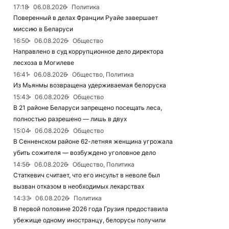
17:18
06.08.2026
Политика
Поверенный в делах Франции Руайе завершает
миссию в Беларуси
16:50
06.08.2026
Общество
Направлено в суд коррупционное дело директора
лесхоза в Могилеве
16:41
06.08.2026
Общество, Политика
Из Мьянмы возвращена удерживаемая белоруска
15:43
06.08.2026
Общество
В 21 районе Беларуси запрещено посещать леса,
полностью разрешено — лишь в двух
15:04
06.08.2026
Общество
В Сенненском районе 62-летняя женщина угрожала
убить сожителя — возбуждено уголовное дело
14:56
06.08.2026
Общество, Политика
Статкевич считает, что его инсульт в неволе был
вызван отказом в необходимых лекарствах
14:33
06.08.2026
Политика
В первой половине 2026 года Грузия предоставила
убежище одному иностранцу, белорусы получили