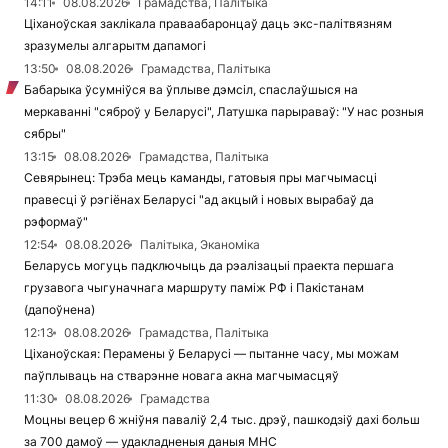
14:11
08.08.2026
Грамадства, Палітыка
Ціханоўская заклікала праваабаронцаў даць экс-палітвязням
зразумелы алгарытм дапамогі
13:50
08.08.2026
Грамадства, Палітыка
Бабарыка ўсумніўся ва ўплыве дэмсіл, спаслаўшыся на
меркаванні "сяброў у Беларусі", Латушка парыраваў: "У нас розныя
сябры"
13:15
08.08.2026
Грамадства, Палітыка
Севярынец: Трэба мець каманды, гатовыя пры магчымасці
правесці ў рэгіёнах Беларусі "ад акцый і новых вырабаў да
рэформаў"
12:54
08.08.2026
Палітыка, Эканоміка
Беларусь могуць падключыць да рэалізацыі праекта першага
грузавога чыгуначнага маршруту паміж РФ і Пакістанам
(дапоўнена)
12:13
08.08.2026
Грамадства, Палітыка
Ціханоўская: Перамены ў Беларусі — пытанне часу, мы можам
паўплываць на стварэнне новага акна магчымасцяў
11:30
08.08.2026
Грамадства
Моцны вецер 6 жніўня паваліў 2,4 тыс. дрэў, пашкодзіў дахі больш
за 700 дамоў — удакладненыя даныя МНС