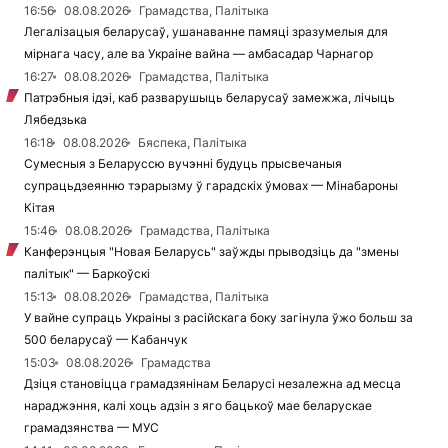
16:56
08.08.2026
Грамадства, Палітыка
Легалізацыя беларусаў, ушанаванне памяці зразумелыя для
мірнага часу, але ва Украіне вайна — амбасадар Чарнагор
16:27
08.08.2026
Грамадства, Палітыка
Патрэбныя ідэі, каб разварушыць беларусаў замежжа, лічыць
Лябедзька
16:18
08.08.2026
Бяспека, Палітыка
Сумесныя з Беларуссю вучэнні будуць прысвечаныя
супрацьдзеянню тэрарызму ў гарадскіх ўмовах — Мінабароны
Кітая
15:46
08.08.2026
Грамадства, Палітыка
Канферэнцыя "Новая Беларусь" заўжды прыводзіць да "змены
палітык" — Баркоўскі
15:13
08.08.2026
Грамадства, Палітыка
У вайне супраць Украіны з расійскага боку загінула ўжо больш за
500 беларусаў — Кабанчук
15:03
08.08.2026
Грамадства
Дзіця становіцца грамадзянінам Беларусі незалежна ад месца
нараджэння, калі хоць адзін з яго бацькоў мае беларускае
грамадзянства — МУС