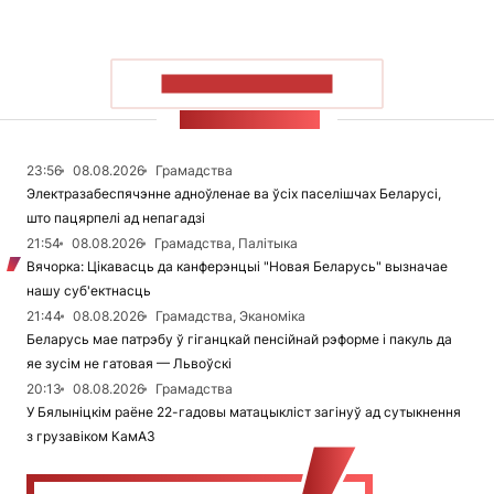
ПАКАЗАЦЬ БОЛЬШ
СТУЖКА НАВІН
23:56
08.08.2026
Грамадства
Электразабеспячэнне адноўленае ва ўсіх паселішчах Беларусі,
што пацярпелі ад непагадзі
21:54
08.08.2026
Грамадства, Палітыка
Вячорка: Цікавасць да канферэнцыі "Новая Беларусь" вызначае
нашу суб'ектнасць
21:44
08.08.2026
Грамадства, Эканоміка
Беларусь мае патрэбу ў гіганцкай пенсійнай рэформе і пакуль да
яе зусім не гатовая — Львоўскі
20:13
08.08.2026
Грамадства
У Бялыніцкім раёне 22-гадовы матацыкліст загінуў ад сутыкнення
з грузавіком КамАЗ