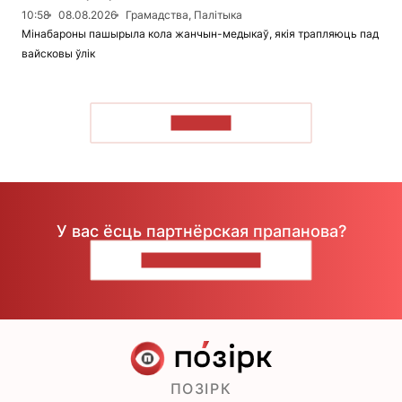
10:58
08.08.2026
Грамадства, Палітыка
Мінабароны пашырыла кола жанчын-медыкаў, якія трапляюць пад
вайсковы ўлік
ЧЫТАЦЬ
У вас ёсць партнёрская прапанова?
НАПІШЫЦЕ НАМ
ПОЗІРК