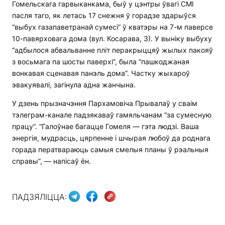
Гомельскага гарвыканкама, быў у цэнтры ўвагі СМІ
пасля таго, як летась 17 снежня ў горадзе здарыўся
“выбух газапаветранай сумесі” ў кватэры на 7-м паверсе
10-павярховага дома (вул. Косарава, 3). У выніку выбуху
“адбылося абвальванне пліт перакрыццяў жылых пакояў
з восьмага па шосты паверхі”, была “пашкоджаная
вонкавая сценавая панэль дома”. Частку жыхароў
эвакуявалі, загінула адна жанчына.
У дзень прызначэння Пархамовіча Прывалаў у сваім
тэлеграм-канале падзякаваў гамяльчанам “за сумесную
працу”. “Галоўнае багацце Гомеля — гэта людзі. Ваша
энергія, мудрасць, цярпенне і шчырая любоў да роднага
горада ператвараюць самыя смелыя планы ў рэальныя
справы”, — напісаў ён.
ПАДЗЯЛІЦЦА: