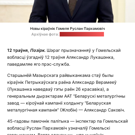
Новы кіраўнік Гомеля Руслан Пархамовіч
Архіўнае фота:
прэс-служба Лукашэнкі
12 траўня,
Позірк
.
Шэраг прызначэнняў у Гомельскай
вобласці ўзгадніў 12 траўня Аляксандр Лукашэнка,
паведамляе яго прэс-служба.
Старшынёй Мазырскага райвыканкама стаў былы
кіраўнік Петрыкаўскага раёна Аляксандр Верамееў
(Лукашэнка наведваў гэты раён 26 красавіка), а
генеральным дырэктарам ААТ “Беларускі металургічны
завод — кіроўнай кампаніі холдынгу “Беларуская
металургічная кампанія” (Жлобін) — Аляксандр Саковіч.
45-гадовы памочнік палітыка — інспектар па Гомельскай
вобласці Руслан Пархамовіч узначаліў Гомельскі
гарвыканкам. Варта адзначыць, што чыноўнік