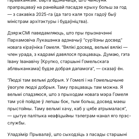
прапрацаваў на ранейшай пасадзе крыху больш за год
— з сакавіка 2025-га (да таго каля трох гадоў быў
міністрам архітэктуры і будаўніцтва).
ДзяржСМІ паведамляюць, што пры прызначэнні
Пархамовіча Лукашэнка адзначыў “сур’ёзны досвед”
новага кіраўніка Гомеля. “Вялікі досвед, вельмі вялікі —
член урада, з кадрамі давялося працаваць. Думаю, гэта
Івану Іванавічу [Крупко, старшыні Гомельскага
аблвыканкама] будзе добрая дапамога”, — сказаў ён.
“Людзі там вельмі добрыя. У Гомелі і на Гомельшчыне
ўвогуле людзі добрыя. Таму працаваць там можна. Я
вельмі спадзяюся, што з прыходам новага мэра Гомеля
там усё пойдзе ў лепшы бок, тым больш, досвед маеш
прыстойны. Таму вельмі хачу, каб у цябе атрымалася”,
— цытуе палітыка неафіцыйны тэлеграм-канал яго прэс-
службы.
Уладзімір Прывалаў, што сыходзіць з пасады старшыні