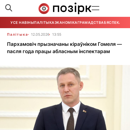
УСЕ НАВІНЫ
ПАЛІТЫКА
ЭКАНОМІКА
ГРАМАДСТВА
БЯСПЕКА
УСЕ
Палітыка
12.05.2026
13:55
Пархамовіч прызначаны кіраўніком Гомеля —
пасля года працы абласным інспектарам