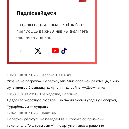
Падпісвайцеся
на нашы сацыяльныя сеткі, каб не
прапусціць важныя навіны (калі гэта
бяспечна для вас)
19:20
08.08.2026
Бяспека, Палітыка
Украіна не пагражае Беларусі, але Мінск павінен разумець, з чым
сутыкнецца ў выпадку далучэння да вайны — Дземчанка
18:56
08.08.2026
Грамадства, Палітыка
Дзядок за жорсткую люстрацыю пасля змены ўлады ў Беларусі,
Турарбекава — супраць
17:47
08.08.2026
Палітыка
Беларусь дагэтуль не паведаміла Euronews аб прызнанні
тэлеканала "экстрэмісцкім" і не аргументавала рашэнне